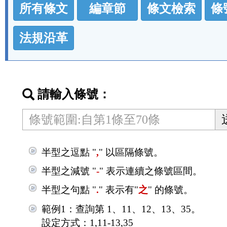
所有條文
編章節
條文檢索
條
規
功
法規沿革
能
按
鈕
請輸入條號：
區
半型之逗點 "
,
" 以區隔條號。
半型之減號 "
-
" 表示連續之條號區間。
半型之句點 "
.
" 表示有"
之
" 的條號。
範例1：查詢第 1、11、12、13、35。
設定方式：1,11-13,35