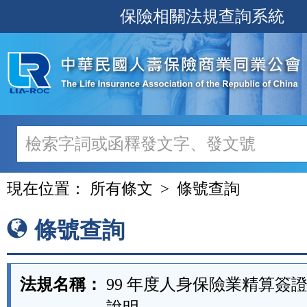
跳
保險相關法規查詢系統
至
主
要
內
容
現在位置：
所有條文
條號查詢
條號查詢
法規名稱：
99 年度人身保險業精算簽