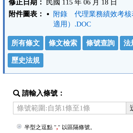
修正日期：
民國 115 年 06 月 18 日
附件圖表：
附錄 代理業務績效考核
適用）.DOC
法
所有條文
條文檢索
條號查詢
法
規
功
歷史法規
能
按
鈕
請輸入條號：
區
半型之逗點 "
,
" 以區隔條號。