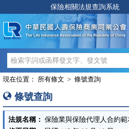
跳
保險相關法規查詢系統
至
主
要
內
容
現在位置：
所有條文
條號查詢
條號查詢
法規名稱：
保險業與保險代理人合約範