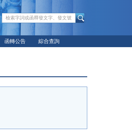
:::
函轉公告
綜合查詢