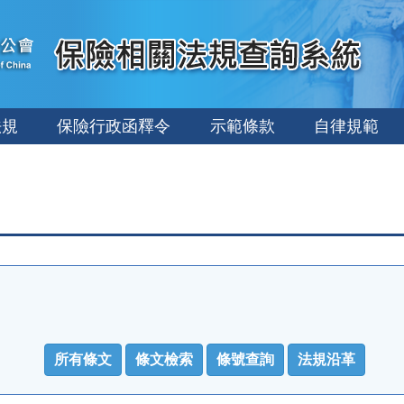
法規
保險行政函釋令
示範條款
自律規範
引
所有條文
條文檢索
條號查詢
法規沿革