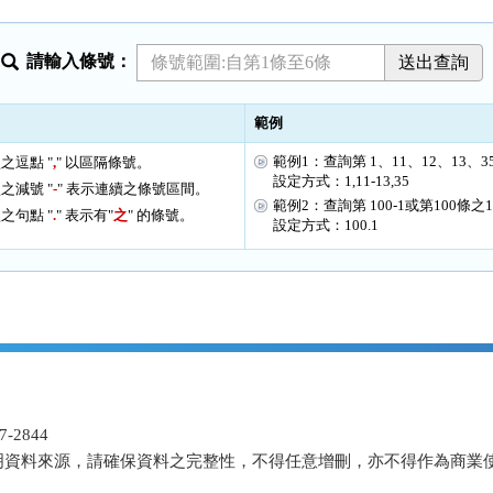
請輸入條號：
範例
範例1：查詢第 1、11、12、13、3
之逗點 "
,
" 以區隔條號。
設定方式：1,11-13,35
之減號 "
-
" 表示連續之條號區間。
範例2：查詢第 100-1或第100條之
之句點 "
.
" 表示有"
之
" 的條號。
設定方式：100.1
-2844
明資料來源，請確保資料之完整性，不得任意增刪，亦不得作為商業