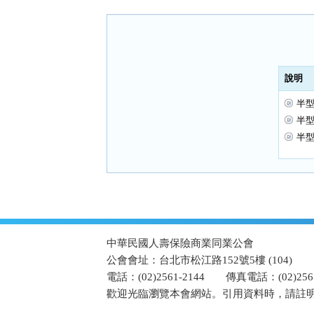
按
鈕
區
說明
半型
半型
半型
:::
中華民國人壽保險商業同業公會
公會會址：台北市松江路152號5樓 (104)
電話：(02)2561-2144
傳真電話：(02)2567
歡迎光臨瀏覽本會網站。引用資料時，請註