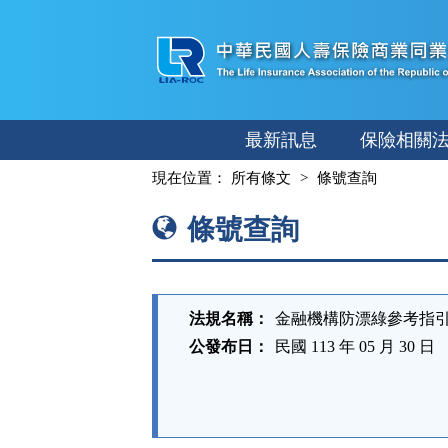
跳
至
主
要
內
最新訊息
保險相關
容
:::
現在位置：
所有條文
條號查詢
條號查詢
法規名稱：
金融機構防漂綠參考指
公發布日：
民國 113 年 05 月 30 日
法
規
功
能