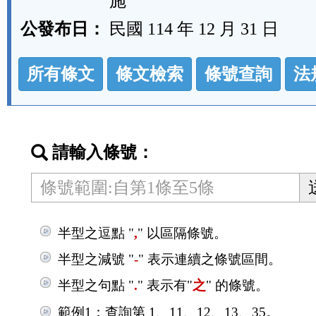
施
公發布日：
民國 114 年 12 月 31 日
法
所有條文
條文檢索
條號查詢
法
規
功
能
按
請輸入條號：
鈕
區
半型之逗點 "
,
" 以區隔條號。
半型之減號 "
-
" 表示連續之條號區間。
半型之句點 "
.
" 表示有"
之
" 的條號。
範例1：查詢第 1、11、12、13、35。