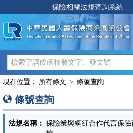
跳
保險相關法規查詢系統
至
主
要
內
容
現在位置：
所有條文
條號查詢
條號查詢
法規名稱：
保險業與網紅合作代言保險