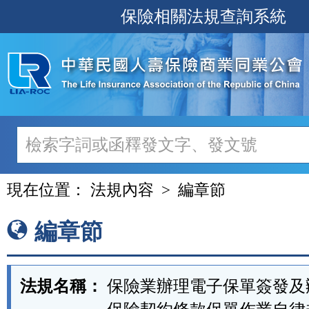
跳
保險相關法規查詢系統
至
主
要
內
容
現在位置：
法規內容
編章節
編章節
法規名稱：
保險業辦理電子保單簽發及