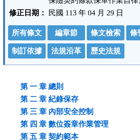
保險契約條款保單作業自律
修正日期：
民國 113 年 04 月 29 日
法
所有條文
編章節
條文檢索
條
規
功
制訂依據
法規沿革
歷史法規
能
按
鈕
第 一 章 總則
區
第 二 章 紀錄保存
第 三 章 內部安全控制
第 四 章 數位簽章作業管理
第 五 章 契約範本