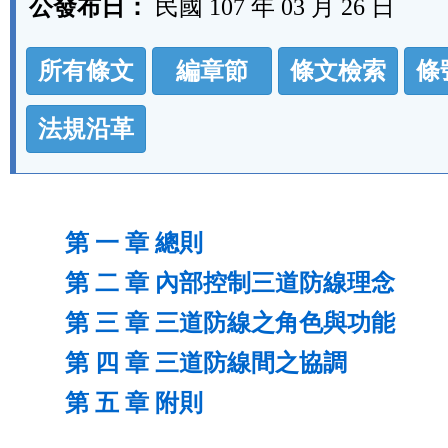
公發布日：
民國 107 年 03 月 26 日
法
所有條文
編章節
條文檢索
條
規
功
法規沿革
能
按
鈕
第 一 章 總則
區
第 二 章 內部控制三道防線理念
第 三 章 三道防線之角色與功能
第 四 章 三道防線間之協調
第 五 章 附則