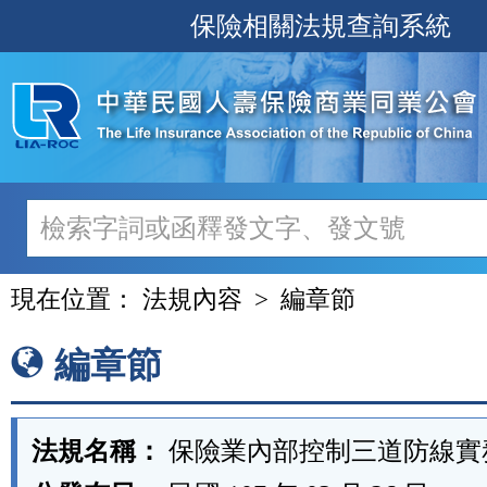
跳
保險相關法規查詢系統
至
主
要
內
容
現在位置：
法規內容
編章節
編章節
法規名稱：
保險業內部控制三道防線實