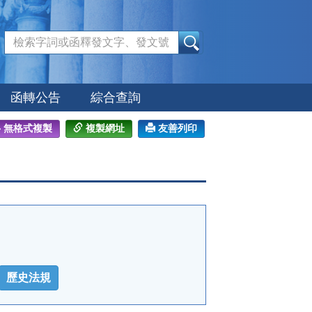
:::
函轉公告
綜合查詢
無格式複製
複製網址
友善列印
歷史法規