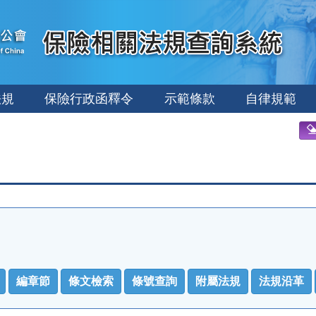
法規
保險行政函釋令
示範條款
自律規範
編章節
條文檢索
條號查詢
附屬法規
法規沿革