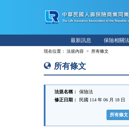
跳
至
主
要
內
最新訊息
保險相關
容
:::
現在位置：
法規內容
所有條文
所有條文
法規名稱：
保險法
修正日期：
民國 114 年 06 月 18 日
法
規
所有條文
功
能