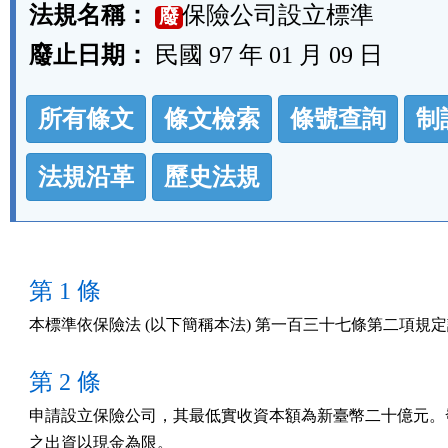
法規名稱：
保險公司設立標準
廢
廢止日期：
民國 97 年 01 月 09 日
法
所有條文
條文檢索
條號查詢
制
規
功
法規沿革
歷史法規
能
按
鈕
第 1 條
區
本標準依保險法 (以下簡稱本法) 第一百三十七條第二項規
第 2 條
申請設立保險公司，其最低實收資本額為新臺幣二十億元。發
之出資以現金為限。