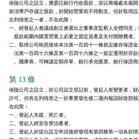
保險公司之設立，應委託銀行代收股款，並以籌備處名義開立
前項專戶存儲之股款，於開始營業前不得動支。但於取得設立
左列情形之一者，不在此限：

一、經發起人會議或創立會選出之董事及監察人全體同意，就
    股款範圍內購置營業上必要之固定資產及支付開辦費者。

二、取得公司執照後依本法第一百四十一條規定繳存保證金之
    法第一百四十六條及第一百四十六條之一規定運用於存款
第 13 條
保險公司之設立，於公司設立登記前，發起人有變更者，財政
許可。但有左列情形之一於事實發生後二週內報請財政部核准
在此限：

一、發起人失蹤、死亡者。

二、發起人經宣告禁治產者。

三、發起人於提出設立申請後經發現有第四條第一項各款情事