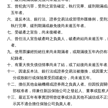
五、曾犯貪污罪，受刑之宣告確定，執行完畢、緩刑期滿或赦
    五年者。

六、違反本法、銀行法、證券交易法或管理外匯條例，受刑之
    執行完畢、緩刑期滿或赦免後尚未逾五年者。

七、受破產之宣告，尚未復權者。

八、曾任法人宣告破產時之負責人，破產終結尚未逾五年，或
    者。

九、使用票據經拒絕往來尚未期滿者，或期滿後五年內仍有存
    紀錄者。

十、有重大喪失債信情事尚未了結，或了結後尚未逾五年者。
十一、因違反本法、銀行法或證券交易法被撤換，或因重大違
      分或致銀行或保險業受罰鍰處分，尚未逾五年。

十二、擔任其他金融機構或證券商之負責人者。但因投資關係
      部核准者，得兼任新設保險公司之發起人、董事或監察人
十三、最近五年有事實證明曾從事或涉及其他不誠信或不正當
      示其不適合擔任保險公司負責人者。
