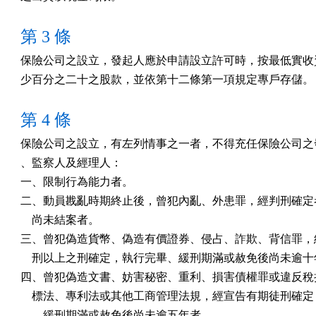
第 3 條
保險公司之設立，發起人應於申請設立許可時，按最低實收資
少百分之二十之股款，並依第十二條第一項規定專戶存儲。
第 4 條
保險公司之設立，有左列情事之一者，不得充任保險公司之發
、監察人及經理人：

一、限制行為能力者。

二、動員戡亂時期終止後，曾犯內亂、外患罪，經判刑確定者
    尚未結案者。

三、曾犯偽造貨幣、偽造有價證券、侵占、詐欺、背信罪，經
    刑以上之刑確定，執行完畢、緩刑期滿或赦免後尚未逾十
四、曾犯偽造文書、妨害秘密、重利、損害債權罪或違反稅捐
    標法、專利法或其他工商管理法規，經宣告有期徒刑確定
    、緩刑期滿或赦免後尚未逾五年者。
