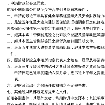
，申請財政部審查同意。

前項外國保險公司應至少符合左列各款資格條件：

一、申請前最近三年具有健全業務經營績效及安全財務能力者
二、最近五年無重大違規受該國保險監理機關處罰之紀錄者。
外國保險公司依第一項規定申請同意時，應檢具左列文件：

一、經其本國主管機關簽證之公司設立登記及營業執照等證明
二、經其本國主管機關簽證之經營業務範圍證明文件。

三、最近五年無重大違規遭受處罰紀錄，經其本國主管機關出
    件。

四、關於發起設立事項所指定代表人之姓名、履歷及專業資格
五、最近三年度經其本國認可之會計師查核簽證之資產負債表
　　申請日期已逾年度開始六個月者，應另送上半年之資產負
　　表。

六、經財政部認可之保險評鑑機構之評定報告書。

七、其他經財政部規定應提出之文件。

前項各類書件，其屬外文者，均須附具中文譯本；其記載事項
或不充分者，駁回其申請，但其情形可補正者，應先定期命其