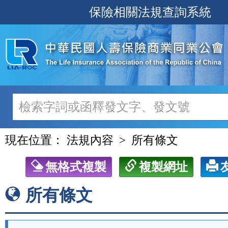
跳
保險相關法規查詢系統
至
主
要
內
容
現在位置：
法規內容
所有條文
無格式複製
複製網址
所有條文