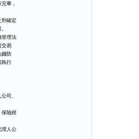
完畢，

刑確定

。

管理法

交易

錢防

執行

公司、

保險經

理人公
