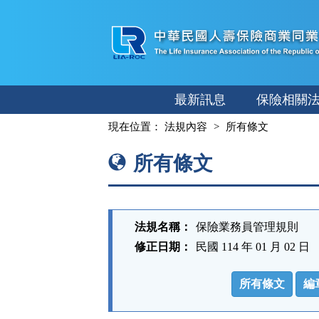
跳
至
主
要
內
最新訊息
保險相關
容
:::
現在位置：
法規內容
所有條文
所有條文
法規名稱：
保險業務員管理規則
修正日期：
民國 114 年 01 月 02 日
法
規
所有條文
編
功
能