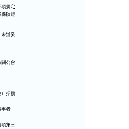
項規定

保險經

未辦妥

關公會

止招攬

事者，

項第三
