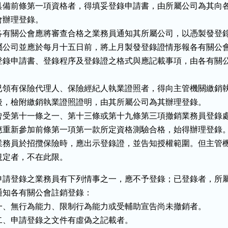
具備前條第一項資格者，得填妥登錄申請書，由所屬公司為其向各
會辦理登錄。

各有關公會應將審查合格之業務員通知其所屬公司，以憑製發登錄
屬公司並應於每月十五日前，將上月製發登錄證情形報各有關公會
登錄申請書、登錄程序及登錄證之格式與應記載事項，由各有關公


已領有保險代理人、保險經紀人執業證照者，得向主管機關繳銷執
後，檢附繳銷執業證照證明，由其所屬公司為其辦理登錄。

曾受第十一條之一、第十三條或第十九條第三項撤銷業務員登錄處
應重新參加前條第一項第一款所定資格測驗合格，始得辦理登錄。
業務員於招攬保險時，應出示登錄證，並告知授權範圍。但主管機
規定者，不在此限。
申請登錄之業務員有下列情事之一，應不予登錄；已登錄者，所屬
通知各有關公會註銷登錄：

一、無行為能力、限制行為能力或受輔助宣告尚未撤銷者。

二、申請登錄之文件有虛偽之記載者。
