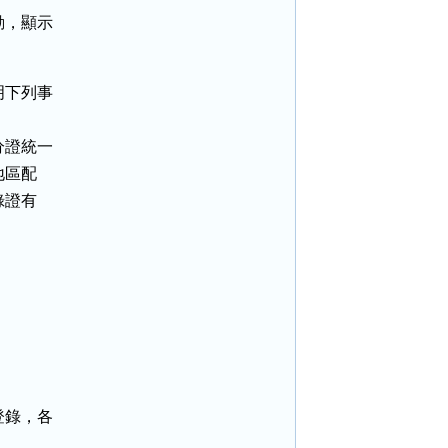
，顯示

下列事

證統一

區配

證有

錄，各
