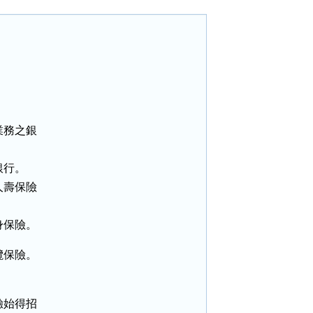
務之銀

行。

壽保險

身保險。
保險。

。
始得招
