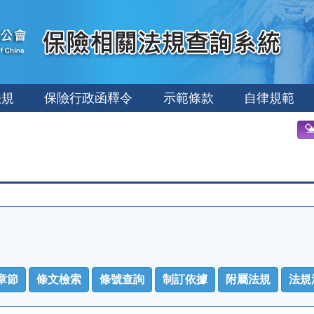
法規
保險行政函釋令
示範條款
自律規範
章節
條文檢索
條號查詢
制訂依據
附屬法規
法規