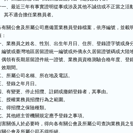
十一、最近三年有事實證明從事或涉及其他不誠信或不正當之活動
      其不適合擔任業務員者。
各有關公會及所屬公司應備置業務員登錄檔案，依序編號，並載明
：

一、業務員之姓名、性別、出生年月日、住所、登錄證字號或身分
    編號或臺灣地區居留證統一編號或外僑永久居留證號碼或大陸地
    偶領有長期居留證件統一證號、業務員資格測驗合格年度、登錄
   效期間。

二、所屬公司名稱、所在地及電話。

三、登錄之年月日。

四、有變更、停止招攬、註銷或撤銷登錄者，其事由。

五、授權業務員招攬行為之範圍。

六、得招攬之保險種類。

七、其他經主管機關規定應予登錄之事項。

利害關係人於必要時，得向各有關公會及所屬公司查詢業務員之登
有關公會及所屬公司不得拒絕。
