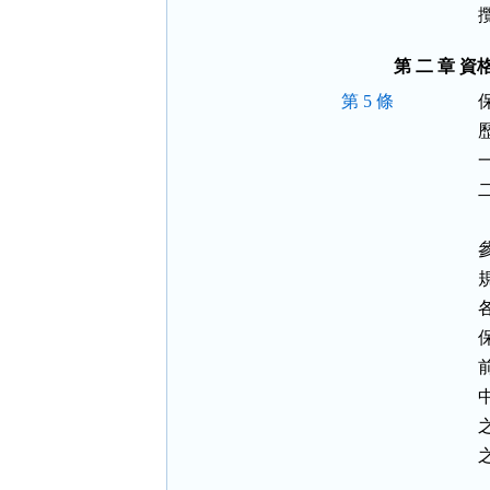
第 二 章 
第 5 條