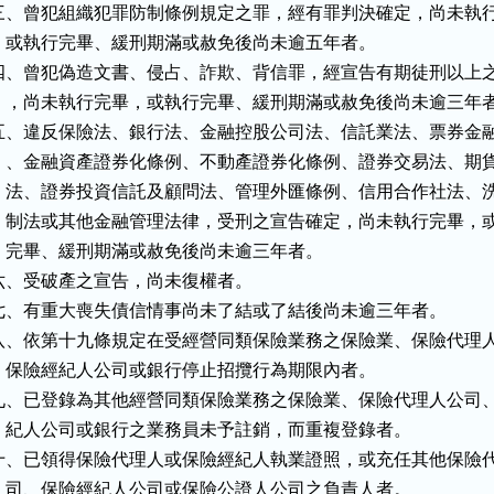
三、曾犯組織犯罪防制條例規定之罪，經有罪判決確定，尚未執行
    或執行完畢、緩刑期滿或赦免後尚未逾五年者。

四、曾犯偽造文書、侵占、詐欺、背信罪，經宣告有期徒刑以上之
    ，尚未執行完畢，或執行完畢、緩刑期滿或赦免後尚未逾三年者
五、違反保險法、銀行法、金融控股公司法、信託業法、票券金融
    、金融資產證券化條例、不動產證券化條例、證券交易法、期貨
    法、證券投資信託及顧問法、管理外匯條例、信用合作社法、洗
    制法或其他金融管理法律，受刑之宣告確定，尚未執行完畢，或
    完畢、緩刑期滿或赦免後尚未逾三年者。

六、受破產之宣告，尚未復權者。

七、有重大喪失債信情事尚未了結或了結後尚未逾三年者。

八、依第十九條規定在受經營同類保險業務之保險業、保險代理人
    保險經紀人公司或銀行停止招攬行為期限內者。

九、已登錄為其他經營同類保險業務之保險業、保險代理人公司、
    紀人公司或銀行之業務員未予註銷，而重複登錄者。

十、已領得保險代理人或保險經紀人執業證照，或充任其他保險代
    司、保險經紀人公司或保險公證人公司之負責人者。
