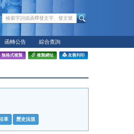
:::
函轉公告
綜合查詢
無格式複製
複製網址
友善列印
沿革
歷史法規