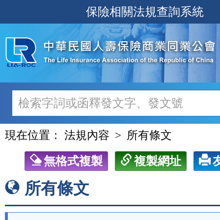
跳
保險相關法規查詢系統
至
主
要
內
容
現在位置：
法規內容
所有條文
無格式複製
複製網址
所有條文