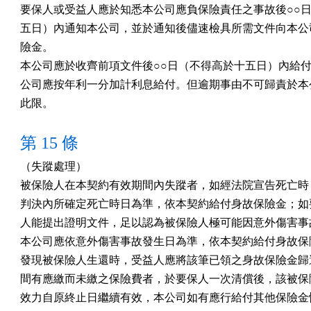
要保人或受益人應於知悉本公司應負保險責任之事故後○○日
五日）內通知本公司，並於通知後儘速檢具所需文件向本公司
險金。

本公司應於收齊前項文件後○○日（不得高於十五日）內給付
公司應按年利一分加計利息給付。但逾期事由不可歸責於本公
此限。
第 15 條
（失蹤處理）  

被保險人在本契約有效期間內失蹤者，如經法院宣告死亡時，
判決內所確定死亡時日為準，依本契約給付身故保險金；如要
人能提出證明文件，足以認為被保險人極可能因意外傷害事故
本公司應依意外傷害事故發生日為準，依本契約給付身故保險
發現被保險人生還時，受益人應將該筆已領之身故保險金歸還
間有應繳而未繳之保險費者，於要保人一次清償後，該被保險
效力自原終止日繼續有效，本公司如有應行給付其他保險金情