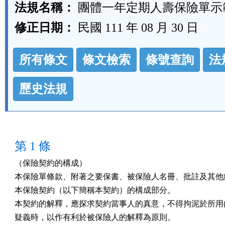
法規名稱：
團體一年定期人壽保險單示
修正日期：
民國 111 年 08 月 30 日
法
所有條文
條文檢索
條號查詢
法
規
功
歷史法規
能
按
鈕
第 1 條
區
（保險契約的構成）

本保險單條款、附著之要保書、被保險人名冊、批註及其他約
本保險契約（以下簡稱本契約）的構成部分。

本契約的解釋，應探求契約當事人的真意，不得拘泥於所用的
疑義時，以作有利於被保險人的解釋為原則。