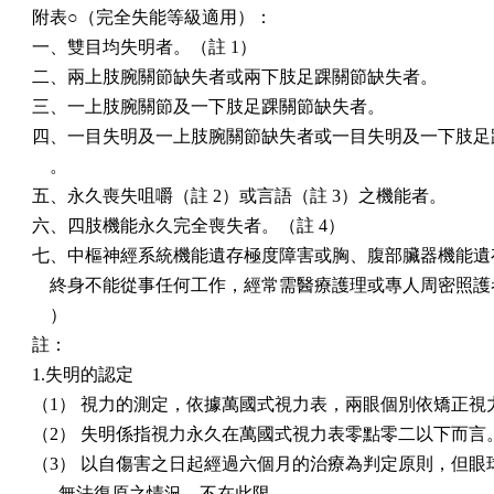
附表○（完全失能等級適用）：

一、雙目均失明者。（註 1）

二、兩上肢腕關節缺失者或兩下肢足踝關節缺失者。

三、一上肢腕關節及一下肢足踝關節缺失者。

四、一目失明及一上肢腕關節缺失者或一目失明及一下肢足踝
    。

五、永久喪失咀嚼（註 2）或言語（註 3）之機能者。

六、四肢機能永久完全喪失者。（註 4）

七、中樞神經系統機能遺存極度障害或胸、腹部臟器機能遺存
    終身不能從事任何工作，經常需醫療護理或專人周密照護者
    ）

註：

1.失明的認定

（1） 視力的測定，依據萬國式視力表，兩眼個別依矯正視力
（2） 失明係指視力永久在萬國式視力表零點零二以下而言。
（3） 以自傷害之日起經過六個月的治療為判定原則，但眼球
      無法復原之情況，不在此限。
