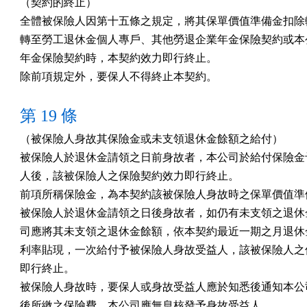
（契約的終止）

全體被保險人因第十五條之規定，將其保單價值準備金扣除轉
轉至勞工退休金個人專戶、其他勞退企業年金保險契約或本公
年金保險契約時，本契約效力即行終止。

除前項規定外，要保人不得終止本契約。
第 19 條
（被保險人身故其保險金或未支領退休金餘額之給付）

被保險人於退休金請領之日前身故者，本公司於給付保險金予
人後，該被保險人之保險契約效力即行終止。

前項所稱保險金，為本契約該被保險人身故時之保單價值準備
被保險人於退休金請領之日後身故者，如仍有未支領之退休金
司應將其未支領之退休金餘額，依本契約最近一期之月退休金
利率貼現，一次給付予被保險人身故受益人，該被保險人之保
即行終止。

被保險人身故時，要保人或身故受益人應於知悉後通知本公司
後所繳之保險費，本公司應無息核發予身故受益人。