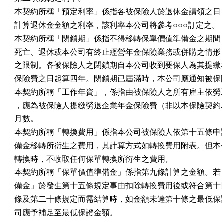
本契約所稱「預定利率」係指各被保險人於退休金請領之日，
計算退休金金額之利率，該利率本公司將參考○○○訂定之。

本契約所稱「閉鎖期」係指不得移轉保單價值準備金之期間，
死亡、退休或本公司有終止經營年金保險業務或併購之情形，
之限制。各被保險人之閉鎖期自本公司收到要保人為其提繳本
保險費之日起算四年。閉鎖期已屆滿時，本公司應通知被保險
本契約所稱「工作年資」，係指由被保險人之所有雇主依勞工
，應為被保險人提繳勞退企業年金保險費（非以本保險契約為
月數。

本契約所稱「轉換費用」係指本公司被保險人依第十五條申請
備金移轉所衍生之費用，其計算方式如轉換費用附表。但本公
轉換時，不收取任何保單轉換所衍生之費用。

本契約所稱「保單價值準備金」係指第九條計算之金額。若「
備金」於發生第十五條規定事由扣除轉換費用後或符合第十四
條及第二十條規定而需結算時，如金額未達第十條之最低保證
司應予補足至最低保證金額。