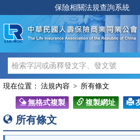
跳
保險相關法規查詢系統
至
主
要
內
容
現在位置：
法規內容
所有條文
無格式複製
複製網址
所有條文