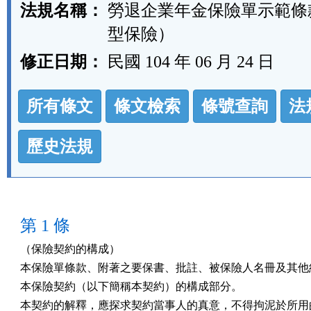
法規名稱：
勞退企業年金保險單示範條
型保險）
修正日期：
民國 104 年 06 月 24 日
法
所有條文
條文檢索
條號查詢
法
規
功
歷史法規
能
按
鈕
第 1 條
區
（保險契約的構成）

本保險單條款、附著之要保書、批註、被保險人名冊及其他約
本保險契約（以下簡稱本契約）的構成部分。

本契約的解釋，應探求契約當事人的真意，不得拘泥於所用的