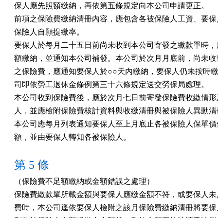
保人應先照額繳納，再依第五條規定向本公司申請更正。

前項之保險費繳納清冊內容，應包含各被保險人工資、要保人
保險人自願提繳率。

要保人於每月二十五日前尚未收到本公司寄發之繳款單時，應
額繳納，並通知本公司補發。本公司於次月月底前，尚未收到
之保險費，應通知要保人於○○天內繳納，要保人仍未按時繳
司即依勞工退休金條例第三十六條規定送交勞保局處理。

本公司收到保險費後，應於次月七日前寄發保險費收繳情形及
人，並應檢附保險費核計資料與收繳清冊與被保險人異動清冊
本公司應每月列表通知要保人至上月底止各被保險人保單價值
額，並由要保人轉知各被保險人。
第 5 條
（保險費不足額繳納或金額錯誤之處理）

保險費繳款單所載金額與要保人應繳金額不符，或要保人未足
費時，本公司逕依要保人檢附之該月保險費繳納清冊將要保人