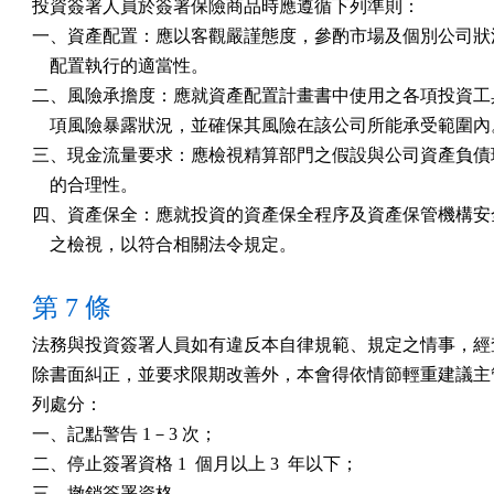
投資簽署人員於簽署保險商品時應遵循下列準則：

一、資產配置：應以客觀嚴謹態度，參酌市場及個別公司狀況
    配置執行的適當性。

二、風險承擔度：應就資產配置計畫書中使用之各項投資工具
    項風險暴露狀況，並確保其風險在該公司所能承受範圍內。
三、現金流量要求：應檢視精算部門之假設與公司資產負債現
    的合理性。

四、資產保全：應就投資的資產保全程序及資產保管機構安全
    之檢視，以符合相關法令規定。
第 7 條
法務與投資簽署人員如有違反本自律規範、規定之情事，經查
除書面糾正，並要求限期改善外，本會得依情節輕重建議主管
列處分：

一、記點警告 1－3 次；

二、停止簽署資格 1  個月以上 3  年以下；

三、撤銷簽署資格。
