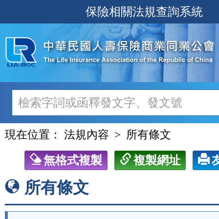
跳
保險相關法規查詢系統
至
主
要
內
容
現在位置：
法規內容
所有條文
無格式複製
複製網址
所有條文