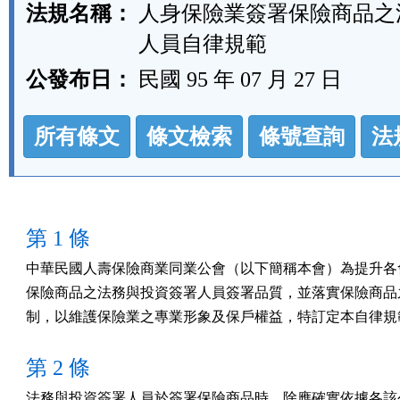
法規名稱：
人身保險業簽署保險商品之
人員自律規範
公發布日：
民國 95 年 07 月 27 日
法
所有條文
條文檢索
條號查詢
法
規
功
能
按
第 1 條
鈕
中華民國人壽保險商業同業公會（以下簡稱本會）為提升各會
區
保險商品之法務與投資簽署人員簽署品質，並落實保險商品之
制，以維護保險業之專業形象及保戶權益，特訂定本自律規
第 2 條
法務與投資簽署人員於簽署保險商品時，除應確實依據各該公