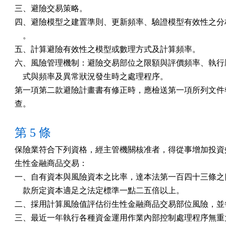
三、避險交易策略。

四、避險模型之建置準則、更新頻率、驗證模型有效性之分析
    。

五、計算避險有效性之模型或數理方式及計算頻率。

六、風險管理機制：避險交易部位之限額與評價頻率、執行壓
    式與頻率及異常狀況發生時之處理程序。

第一項第二款避險計畫書有修正時，應檢送第一項所列文件報
查。
第 5 條
保險業符合下列資格，經主管機關核准者，得從事增加投資效
生性金融商品交易：

一、自有資本與風險資本之比率，達本法第一百四十三條之四
    款所定資本適足之法定標準一點二五倍以上。

二、採用計算風險值評估衍生性金融商品交易部位風險，並每
三、最近一年執行各種資金運用作業內部控制處理程序無重大