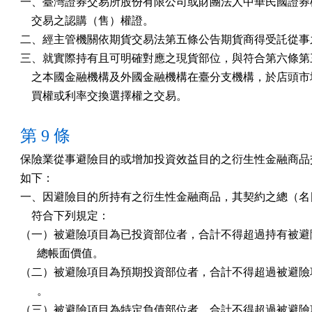
一、臺灣證券交易所股份有限公司或財團法人中華民國證券櫃
    交易之認購（售）權證。

二、經主管機關依期貨交易法第五條公告期貨商得受託從事之
三、就實際持有且可明確對應之現貨部位，與符合第六條第三
    之本國金融機構及外國金融機構在臺分支機構，於店頭市
    買權或利率交換選擇權之交易。
第 9 條
保險業從事避險目的或增加投資效益目的之衍生性金融商品交
如下：

一、因避險目的所持有之衍生性金融商品，其契約之總（名目
    符合下列規定：

（一）被避險項目為已投資部位者，合計不得超過持有被避險
      總帳面價值。

（二）被避險項目為預期投資部位者，合計不得超過被避險項
      。

（三）被避險項目為特定負債部位者，合計不得超過被避險項