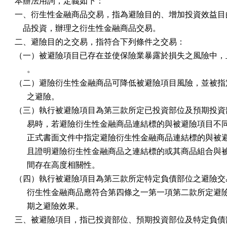
本辦法用詞，定義如下：

一、衍生性金融商品交易，指為避險目的、增加投資效益目的
    品投資，辦理之衍生性金融商品交易。

二、避險目的之交易，指符合下列條件之交易：

（一）被避險項目已存在並使保險業暴露於損失之風險中，且
      。

（二）避險衍生性金融商品可降低被避險項目風險，並被指定
      之避險。

（三）執行被避險項目為第三款所定已投資部位及預期投資部
      易時，若避險衍生性金融商品連結標的與被避險項目不
      正式書面文件中指定避險衍生性金融商品連結標的與被
      且證明避險衍生性金融商品之連結標的或其商品組合與
      間存在高度相關性。

（四）執行被避險項目為第三款所定特定負債部位之避險交易
      衍生性金融商品應符合第四條之一第一項第二款所定避
      期之避險效果。

三、被避險項目，指已投資部位、預期投資部位及特定負債部