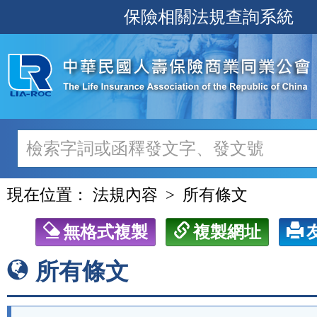
跳
保險相關法規查詢系統
至
主
要
內
容
現在位置：
法規內容
所有條文
無格式複製
複製網址
所有條文