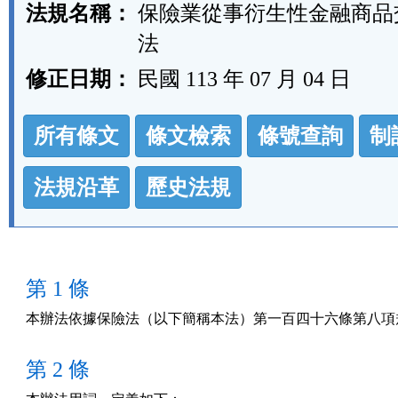
法規名稱：
保險業從事衍生性金融商品
法
修正日期：
民國 113 年 07 月 04 日
法
所有條文
條文檢索
條號查詢
制
規
功
法規沿革
歷史法規
能
按
鈕
第 1 條
區
本辦法依據保險法（以下簡稱本法）第一百四十六條第八項
第 2 條