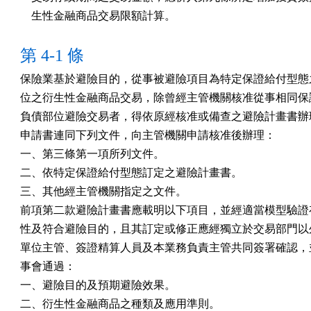
    生性金融商品交易限額計算。
第 4-1 條
保險業基於避險目的，從事被避險項目為特定保證給付型態之
位之衍生性金融商品交易，除曾經主管機關核准從事相同保證
負債部位避險交易者，得依原經核准或備查之避險計畫書辦理
申請書連同下列文件，向主管機關申請核准後辦理：

一、第三條第一項所列文件。

二、依特定保證給付型態訂定之避險計畫書。

三、其他經主管機關指定之文件。

前項第二款避險計畫書應載明以下項目，並經適當模型驗證存
性及符合避險目的，且其訂定或修正應經獨立於交易部門以外
單位主管、簽證精算人員及本業務負責主管共同簽署確認，並
事會通過：

一、避險目的及預期避險效果。

二、衍生性金融商品之種類及應用準則。
