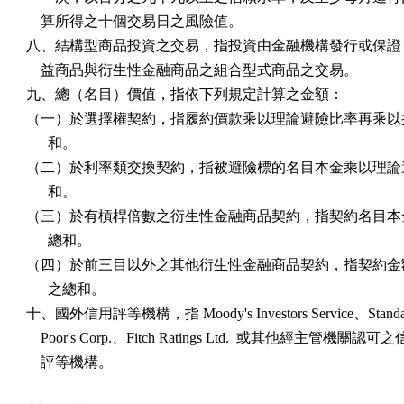
    算所得之十個交易日之風險值。

八、結構型商品投資之交易，指投資由金融機構發行或保證，
    益商品與衍生性金融商品之組合型式商品之交易。

九、總（名目）價值，指依下列規定計算之金額：

（一）於選擇權契約，指履約價款乘以理論避險比率再乘以持
      和。

（二）於利率類交換契約，指被避險標的名目本金乘以理論避
      和。

（三）於有槓桿倍數之衍生性金融商品契約，指契約名目本金
      總和。

（四）於前三目以外之其他衍生性金融商品契約，指契約金額
      之總和。

十、國外信用評等機構，指 Moody's Investors Service、Standar
    Poor's Corp.、Fitch Ratings Ltd.  或其他經主管機關認可之
    評等機構。