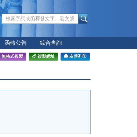
:::
函轉公告
綜合查詢
無格式複製
複製網址
友善列印