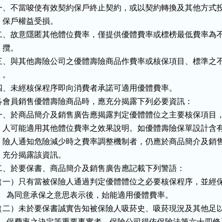
一、不當唆使有效契約保戶終止契約，或以契約轉換及其他方式投
   保戶權益受損。

二、故意隱匿其他體位費率，僅提供優體費率或標榜最低費率為不
   攬。

三、與其他壽險公司之優體壽險商品作費率或核保項目、標準之不
  。

四、未經核保程序即向消費者承諾可適用優體費率。

各會員銷售優體壽險商品時，應充分揭露下列必要資訊：

一、於商品簡介及銷售廣告應揭露判定優體體位之主要核保項目，
    人可能適用其他體位費率之效果說明。如優體壽險保單設計含有
    險人通知危險減少時之費率調整機制者，仍應於商品簡介及銷售
    充分揭露該資訊。

二、於要保書、商品簡介及銷售廣告應記載下列警語：

（一）只有當被保險人通過判定優體體位之必要核保程序，並經保
      為同意承保之意思表示後，始能適用優體費率。

（二）未於要保書誠實告知被保險人吸菸史、吸菸現況及其他足以
      保費率之決定等重要事實者，保險公司得依保險法第六十四條