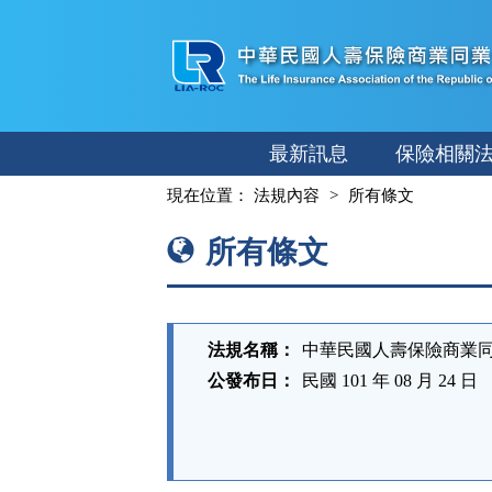
跳
至
主
要
內
最新訊息
保險相關
容
:::
現在位置：
法規內容
所有條文
所有條文
法規名稱：
中華民國人壽保險商業
公發布日：
民國 101 年 08 月 24 日
法
規
功
能