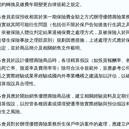
契約轉換及繳費年期變更自律規範之規定。
各會員若採預收相當於第一期保險費金額之方式辦理優體壽險業務
確實就其間可能衍生問題（包括但不限於保戶告知後進行生調之具
，依被保險人體位判定結果退補保費之處理方式，及被保險人於同
前發生保險事故之理賠原則）規劃因應措施，上述處理方式應於保
約定，並於商品簡介及相關銷售文件載明。
各會員於設計優體壽險商品時，各項精算假設（如投資報酬率、各
的死亡率、脫退率及費用率等）除符合法令規範外，並應參考公司
品之實際經驗或業界經驗或國內外專業機構之建議加以評估，以確
精算假設具合理性。
各會員應於開始銷售優體壽險商品後，建立相關經驗資料及定期分
精算假設，以控管各種因素或環境變遷導致實際經驗與預估假設有
衍生之風險。
各會員對於辦理優體壽險業務所生保戶申訴案件的處理，應建立內