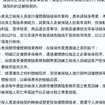
      險契約約定解除契約。
各會員之核保人員進行優體壽險核保作業時，應本諸核保專業，考
員自身之風險承擔能力，就要保人及被保險人的基本資料、投保動
險利益、需求程度、商品適合度事項、財務及健康狀況等各項核保
合加以評估，並注意保件有無道德危險或不當節稅等情形，以公正
立場進行核保。

各會員辦理優體壽險業務時，在核保作業應遵循之原則如下：

一、明確訂定優體承保條件、通過優體體位核定之必要核保程序。
二、由曾接受優體壽險業務相關專業訓練之核保人員確認客戶投保
    審核所提供文件。

三、慎選優良之特約體檢院所，安排被保險人進行因申請優體保單
    體檢項目，以確保應有的檢驗品質。

各會員每年應提供核保人員辦理優體壽險業務所需之教育訓練，使
對被保險人死亡率風險予以正確分類之專業技能。
要保人透過保險契約轉換或變更投保優體壽險者，應遵守人身保險