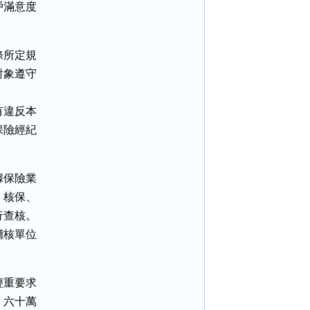
滿意度

所定規

象遵守

違反本

險經紀

保險業

核保、

查核。

核單位

重要求

六十萬
