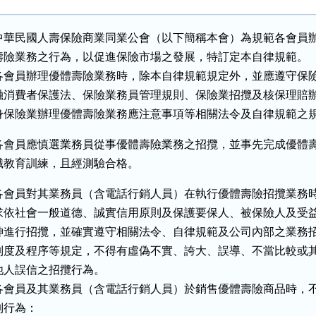
中華民國人壽保險商業同業公會（以下簡稱本會）為規範各會員辦
壽險業務之行為，以促進保險市場之發展，特訂定本自律規範。

各會員辦理優體壽險業務時，除本自律規範規定外，並應遵守保險
融消費者保護法、保險業務員管理規則、保險業招攬及核保理賠辦
身保險業辦理優體壽險業務應注意事項等相關法令及自律規範之
各會員應慎選業務員從事優體壽險業務之招攬，並事先完成優體壽
職教育訓練，且經測驗合格。
各會員對其業務員（含電話行銷人員）在執行優體壽險招攬業務時
求依社會一般道德、誠實信用原則及保護要保人、被保險人及受益
神進行招攬，並確實遵守相關法令、自律規範及公司內部之業務招
制度及程序等規定，不得有虛偽不實、誇大、誤導、不當比較或其
他人誤信之招攬行為。

各會員及其業務員（含電話行銷人員）於銷售優體壽險商品時，不
列行為：
