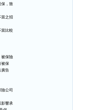
保，致

當之招

當比較

被保險

被保

廣告

險公司

影響承

及保
