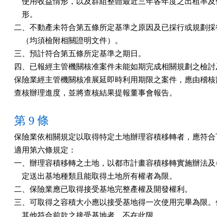
    使用收益情形，以及群組整體最近三年各年度之出租率及
    形。

二、不動產未符合第五條所定基準之原因及已採行或規劃採行
    （均須檢附相關證明文件）。

三、預計符合第五條所定基準之期日。

四、已報經主管機關核准案件未能如期完成相關規劃之檢討及
保險業經主管機關核准展延即時利用期限之案件，應由稽核部
查核辦理進度，並將查核結果提報董事會報告。
第 9 條
保險業依相關規定以取得特定土地辦理容積移轉者，應符合下
適用第六條規定：

一、辦理容積移轉之土地，以都市計畫容積移轉實施辦法及各
    定送出基地種類且能取得土地所有權者為限。

二、保險業應已取得接受基地完整產權及開發權利。

三、可取得之容積大小應以接受基地得一次使用完畢為限。但
    其他符合前款之接受基地者，不在此限。
