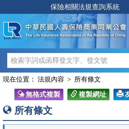
跳
保險相關法規查詢系統
至
主
要
內
容
現在位置：
法規內容
所有條文
無格式複製
複製網址
所有條文