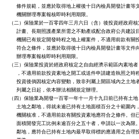
      條件規範，並應於取得地上權後十日內檢具開發計畫等
      機關辦理專案報核即時利用期限。

（二）保險業於一百零四年三月六日（含）後投資經政府核定
      計畫、長期照護產業所需之不動產或配合政府公共建設
      機關已有規定開發時程之地上權案件，不適用前款有關
      符合之條件，並應於取得後十日內檢具開發計畫等文件
      辦理專案報核即時利用期限。

（三）保險業投資於經政府核定之自由經濟示範區內素地者，
      ，不適用前款投資素地之開工或送件申請建造執照之時
      投資後倘因核定內容變動，致非列屬上開區域內之土地
      列屬之日起，依本辦法相關規定辦理。

（四）保險業為開發一百零一年十一月十九日前已持有土地，
      土地之鄰地，得就未逾已持有土地面積百分之十範圍內
      機關核准，不適用前款有關投資素地應符合之條件。但
      面積開發完工比例未逾百分之五十者，申請以一次為限
      鄰地，應符合已持有土地內最早取得標的應適用之合理