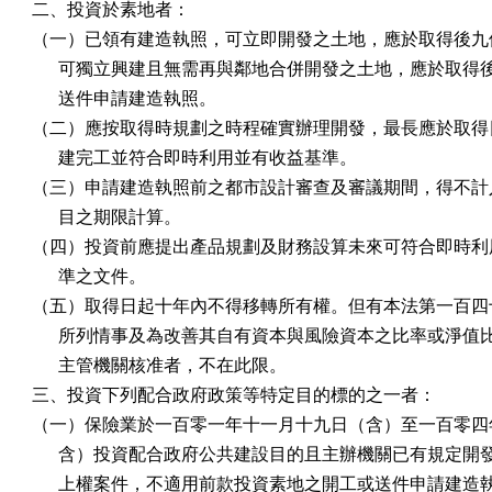
二、投資於素地者：

（一）已領有建造執照，可立即開發之土地，應於取得後九個
      可獨立興建且無需再與鄰地合併開發之土地，應於取得
      送件申請建造執照。

（二）應按取得時規劃之時程確實辦理開發，最長應於取得日
      建完工並符合即時利用並有收益基準。

（三）申請建造執照前之都市設計審查及審議期間，得不計入
      目之期限計算。

（四）投資前應提出產品規劃及財務設算未來可符合即時利用
      準之文件。

（五）取得日起十年內不得移轉所有權。但有本法第一百四十
      所列情事及為改善其自有資本與風險資本之比率或淨值
      主管機關核准者，不在此限。

三、投資下列配合政府政策等特定目的標的之一者：

（一）保險業於一百零一年十一月十九日（含）至一百零四年
      含）投資配合政府公共建設目的且主辦機關已有規定開
      上權案件，不適用前款投資素地之開工或送件申請建造