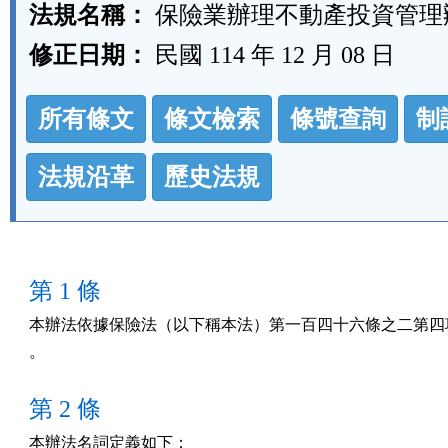
法規名稱：
保險業辦理不動產投資管理
修正日期：
民國 114 年 12 月 08 日
法
所有條文
條文檢索
條號查詢
制
規
功
法規沿革
歷史法規
能
按
鈕
第 1 條
區
本辦法依據保險法（以下稱本法）第一百四十六條之二第四項
。
第 2 條
本辦法名詞定義如下：
