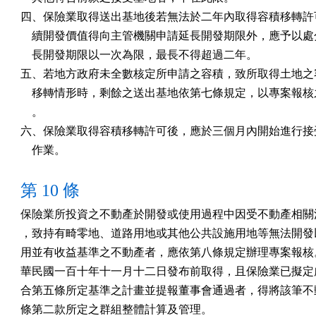
四、保險業取得送出基地後若無法於二年內取得容積移轉許可
    續開發價值得向主管機關申請延長開發期限外，應予以處
    長開發期限以一次為限，最長不得超過二年。

五、若地方政府未全數核定所申請之容積，致所取得土地之容
    移轉情形時，剩餘之送出基地依第七條規定，以專案報核
    。

六、保險業取得容積移轉許可後，應於三個月內開始進行接受
    作業。
第 10 條
保險業所投資之不動產於開發或使用過程中因受不動產相關法
，致持有畸零地、道路用地或其他公共設施用地等無法開發以
用並有收益基準之不動產者，應依第八條規定辦理專案報核。
華民國一百十年十一月十二日發布前取得，且保險業已擬定處
合第五條所定基準之計畫並提報董事會通過者，得將該筆不動
條第二款所定之群組整體計算及管理。