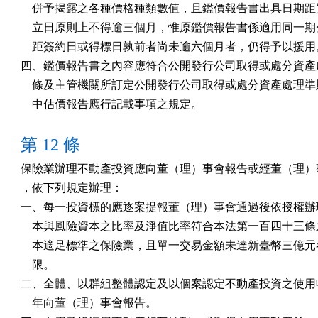
    併予揭露之各種價格種類數值，且鑑價報告書出具日期距
    立日原則上不得逾三個月，惟原鑑價報告書係適用同一期
    距簽約日或得標日孰前者尚未逾六個月者，仍得予以援用。
四、鑑價報告書之內容應符合公開發行公司取得或處分資產處
    條及主管機關所訂定公開發行公司取得或處分資產處理準
    中估價報告應行記載事項之規定。
第 12 條
保險業辦理不動產投資應向董（理）事會報告或經董（理）事
，依下列規定辦理：

一、每一投資標的應逐案提報董（理）事會通過後依授權辦理
    本與風險資本之比率及淨值比率符合本法第一百四十三條
    本適足標準之保險業，且單一交易金額未達新臺幣三億元
    限。

二、全體、以群組整體認定及以個案認定不動產投資之使用收
    年向董（理）事會報告。
