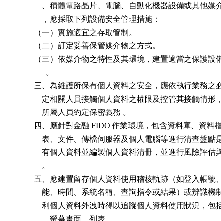
              、積體電路晶片、電腦、自動化機器設備或其他媒
              ，應採取下列設備安全管理措施：

          （一）實施適宜之存取管制。

          （二）訂定妥善保管媒介物之方式。

          （三）依媒介物之特性及其環境，建置適當之保護設
                。

          三、為維護所保有個人資料之安全，應依執行業務之
              定相關人員接觸個人資料之權限及控管其接觸情形
              所屬人員約定保密義務 。

          四、應針對金融 FIDO 作業環境，包含資料庫、資料
              表、文件、傳檔伺服器及個人電腦等進行清查盤點
              有個人資料並編製個人資料清冊，並進行風險評估
              。

          五、應建置留存個人資料使用稽核軌跡（如登入帳號
              能、時間、系統名稱、查詢指令或結果）或辨識機
              利個人資料外洩時得以追蹤個人資料使用狀況，包
              、螢幕畫面、列表。
