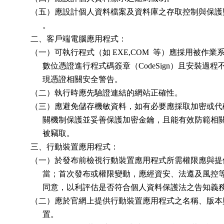
        （五）應設計個人資料檔案及資料庫之存取控制與保護
              。

        二、客戶端電腦應用程式：

        （一）可執行程式（如 EXE,COM  等）應採用被作業
              數位憑證進行程式碼簽章（CodeSign）且安裝過程
              現憑證相關安全警告。

        （二）執行時應先驗證連結的網站正確性。

        （三）應避免儲存機敏資料，如有必要應採取加密或代
              關機制保護並妥善保護加密金鑰，且能有效防範相
              被竊取。

        三、行動裝置應用程式：

        （一）於發布前檢視行動裝置應用程式所需權限應與提
              當；首次發布或權限變動，應經資安、法遵及風控
              同意，以利評估是否符合個人資料保護法之告知義務
        （二）應於官網上提供行動裝置應用程式之名稱、版本
              置。
