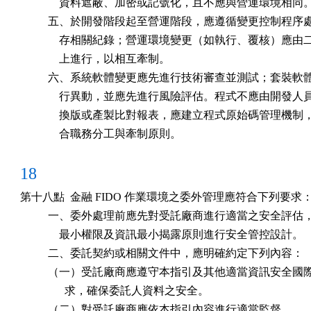
              資料遮蔽、加密或記號化，且不應與營運環境相同。
          五、於開發階段起至營運階段，應遵循變更控制程序
              存相關紀錄；營運環境變更（如執行、覆核）應由
              上進行，以相互牽制。

          六、系統軟體變更應先進行技術審查並測試；套裝軟
              行異動，並應先進行風險評估。程式不應由開發人
              換版或產製比對報表，應建立程式原始碼管理機制
              合職務分工與牽制原則。
18
第十八點  金融 FIDO 作業環境之委外管理應符合下列要求：
          一、委外處理前應先對受託廠商進行適當之安全評估
              最小權限及資訊最小揭露原則進行安全管控設計。

          二、委託契約或相關文件中，應明確約定下列內容：

          （一）受託廠商應遵守本指引及其他適當資訊安全國
                求，確保委託人資料之安全。

          （二）對受託廠商應依本指引內容進行適當監督。
