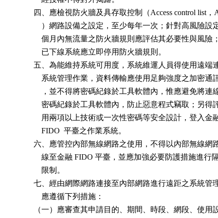
          四、應檢視防火牆及具存取控制（Access control list，A
              ）網路設備之設定，至少每年一次；針對高風險設
              個月內無流量之防火牆規則應評估其必要性與風險
              已下線系統應立即停用防火牆規則。

          五、為能維持系統可用度，系統維運人員得使用遠端
              系統管理作業，資料傳輸應使用足夠強度之加密通
              ，並不得將密碼紀錄於工具軟體內，惟應避免將連
              密碼紀錄於工具軟體內，防止惡意程式竊取；另得
              用兩項以上技術或一次性密碼等安全設計，登入金融
              FIDO  平臺之作業系統。

          六、應管控內部無線網路之使用，不得以內部無線網
              線至金融 FIDO 平臺，並應加強必要防護措施進行
              限制。

          七、經由網際網路連接至內部網路進行遠距之系統管
              應遵循下列措施：

          （一）應審查其申請目的、期間、時段、網段、使用