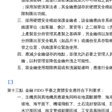
              值推測密碼，應進行加密保護或加入不可得知之資
              ；採用加密演算法者，其金鑰應儲存於硬體安全模
              限制匯出功能。

          三、採用硬體安全模組保護金鑰者，該金鑰應由非系
              維護單位（如客服、會計、業管等）之二個單位（
              上產製並分持管理其產製之基碼單，另金鑰得以加
              分持匯出至安全載具（如晶片卡）或備份至具存取
              管之位置，供維護單位緊急使用。

          四、應減少金鑰儲存的地點，並僅允許必要之管理人
              鑰，以利管理並降低金鑰外洩之可能性。

          五、當金鑰使用期限將屆或有洩漏疑慮時，應進行
13
第十三點  金融 FIDO 平臺之實體安全應符合下列要求：

          一、主機房與異地機房應避免同時在地震斷層帶、海
              坡地、海平面下、機場飛航下、土石流好發區域、
              水氾濫區域、核災警戒範圍區域、工安高風險區域