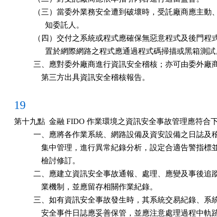
          （三）當委外業務安全遭到破壞時，受託廠商應主動
                知委託人。

          （四）交付之系統或程式應確保無惡意程式及後門程
                置於網際網路之程式應通過程式碼掃描或黑箱測試
          三、應對委外廠商進行資訊安全稽核；亦可由委外廠
              第三方出具資訊安全稽核報告。
19
第十九點  金融 FIDO 作業環境之資訊安全事故管理應符合下
          一、應將各作業系統、網路設備及資安設備之日誌及
              集中管理，進行異常紀錄分析，設定合適告警指標
              檢討修訂。

          二、應建立資訊安全事故通報、處理、應變及事後追
              業機制，並應留存相關作業紀錄。

          三、如有資訊安全事故發生時，其系統交易紀錄、系
              安全事件日誌應妥善保管，並應注意處理過程中軌