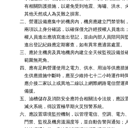
              有相關防護措施，以避免受到地震、海嘯、洪水、
              其他天然或人為災難之損害。

          二、營運設備應集中於機房內，機房應建立門禁管制
              兩項以上身分確認，以確保僅允許經授權人員進出
              權人員進出應填寫進出登記，並由內部人員陪同與
              進出登記紀錄應定期審查，如有異常應適當處置。

          三、應於主機房及異地機房內建立全天候監視設備並
              範圍無死角。

          四、應有足夠營運使用之電力、供水、用油等供應措
              生供應措施中斷時，應至少維持七十二小時運作時
              應介接二家以上或異地二線以上網際網路電信營運
              備援。

          五、油槽儲存及消防安全應符合相關法令法規，應設
              滅火系統，得設置極早期火災預警系統。

          六、應設置環境監控機制，以管理電信、空調、電力
              門禁、監視及機房溫濕度等，並自動告警與通知；