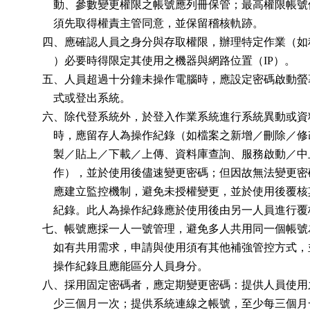
            動、參數變更權限之帳號應列冊保管；最高權限帳號
            須先取得權責主管同意，並保留稽核軌跡。

        四、應確認人員之身分與存取權限，辦理特定作業（如
            ）必要時得限定其使用之機器與網路位置（IP）。

        五、人員超過十分鐘未操作電腦時，應設定密碼啟動螢
            式或登出系統。

        六、除代登系統外，於登入作業系統進行系統異動或資
            時，應留存人為操作紀錄（如檔案之新增／刪除／修
            製／貼上／下載／上傳、資料庫查詢、服務啟動／中
            作），並於使用後儘速變更密碼；但因故無法變更密
            應建立監控機制，避免未授權變更，並於使用後覆核
            紀錄。此人為操作紀錄應於使用後由另一人員進行覆
        七、帳號應採一人一號管理，避免多人共用同一個帳號
            如有共用需求，申請與使用須有其他補強管控方式，
            操作紀錄且應能區分人員身分。

        八、採用固定密碼者，應定期變更密碼：提供人員使用
            少三個月一次；提供系統連線之帳號，至少每三個月