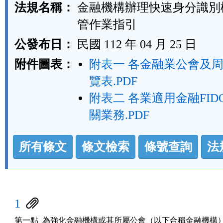
法規名稱：
金融機構辦理快速身分識別
管作業指引
公發布日：
民國 112 年 04 月 25 日
附件圖表：
附表一 各金融業公會及
覽表.PDF
附表二 各業適用金融FI
關業務.PDF
法
所有條文
條文檢索
條號查詢
法
規
功
能
按
1
鈕
第一點  為強化金融機構或其所屬公會（以下合稱金融機構）