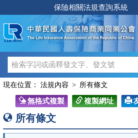
跳
保險相關法規查詢系統
至
主
要
內
容
現在位置：
法規內容
所有條文
無格式複製
複製網址
所有條文