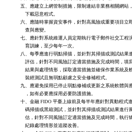
          五、應建立上網管制措施，限制連結非業務相關網站
              下載惡意程式。

          六、應隨時掌握資安事件，針對高風險或重要項目立
              查與應變。

          七、應針對系統維運人員定期執行電子郵件社交工程
              育訓練，至少每年一次。

          八、每季應進行弱點掃描，並針對其掃描或測試結果
              評估，針對不同風險訂定適當措施及完成時間，填
              結果與處理情形，採取適當措施並確保作業系統及
              裝經測試且無弱點顧慮之安全修補程式。

          九、應避免採用已停止弱點修補或更新之系統軟體與
              ，如有必要應採用必要防護措施。

          十、金融 FIDO 平臺上線前及每半年應針對異動程式
              碼掃描或黑箱測試，並針對其掃描或測試結果進行
              估，針對不同風險訂定適當措施及完成時間，執行
              紀錄處理情形並追蹤改善。
