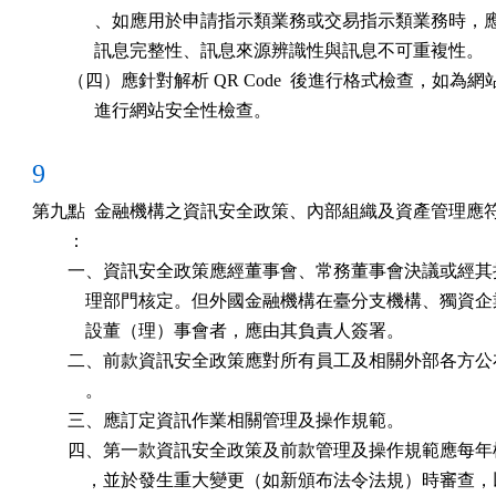
              、如應用於申請指示類業務或交易指示類業務時，
              訊息完整性、訊息來源辨識性與訊息不可重複性。

        （四）應針對解析 QR Code  後進行格式檢查，如為網
              進行網站安全性檢查。
9
第九點  金融機構之資訊安全政策、內部組織及資產管理應符
        ：

        一、資訊安全政策應經董事會、常務董事會決議或經其
            理部門核定。但外國金融機構在臺分支機構、獨資企
            設董（理）事會者，應由其負責人簽署。

        二、前款資訊安全政策應對所有員工及相關外部各方公
            。

        三、應訂定資訊作業相關管理及操作規範。

        四、第一款資訊安全政策及前款管理及操作規範應每年
            ，並於發生重大變更（如新頒布法令法規）時審查，