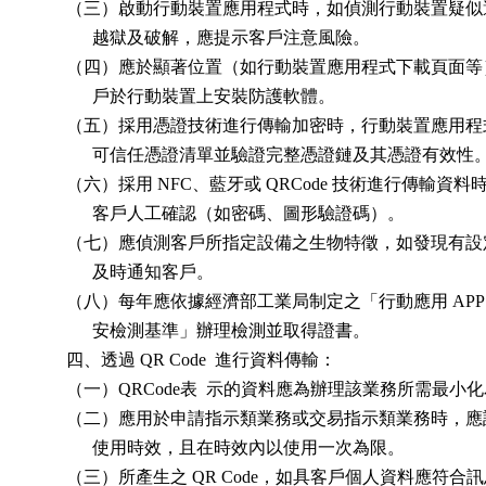
        （三）啟動行動裝置應用程式時，如偵測行動裝置疑似
              越獄及破解，應提示客戶注意風險。

        （四）應於顯著位置（如行動裝置應用程式下載頁面等
              戶於行動裝置上安裝防護軟體。

        （五）採用憑證技術進行傳輸加密時，行動裝置應用程
              可信任憑證清單並驗證完整憑證鏈及其憑證有效性。
        （六）採用 NFC、藍牙或 QRCode 技術進行傳輸資料
              客戶人工確認（如密碼、圖形驗證碼）。

        （七）應偵測客戶所指定設備之生物特徵，如發現有設
              及時通知客戶。

        （八）每年應依據經濟部工業局制定之「行動應用 APP 
              安檢測基準」辦理檢測並取得證書。

        四、透過 QR Code  進行資料傳輸：

        （一）QRCode表  示的資料應為辦理該業務所需最小
        （二）應用於申請指示類業務或交易指示類業務時，應
              使用時效，且在時效內以使用一次為限。

        （三）所產生之 QR Code，如具客戶個人資料應符合