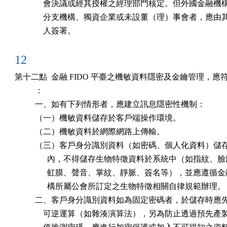
              會決議或經其授權之經理部門核定。但外國金融機
              分支機構、獨資企業或未設董（理）事會者，應由
              人簽署。
12
第十二點  金融 FIDO 平臺之機敏資料隱密及金鑰管理，應
          ：

          一、如有下列情形者，應建立訊息隱密性機制：

          （一）機敏資料儲存於客戶端操作環境。

          （二）機敏資料於網際網路上傳輸。

          （三）客戶身分識別資料（如密碼、個人化資料）儲
                內，不得儲存生物特徵資料於系統中（如指紋、臉
                虹膜、聲音、掌紋、靜脈、簽名等），並應遵循金
                構所屬公會所訂定之生物特徵相關自律規範辦理。

          二、客戶身分識別資料如為固定密碼者，於儲存時應
              可逆運算（如雜湊演算法），另為防止透過預先產