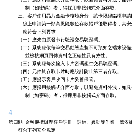
              制（如密碼）者，得採用非接觸式介面存取。

        三、客戶使用晶片金融卡核驗身分，該卡限經臨櫃申請
            線上申請第一類高風險數位存款帳戶後取得者，其安
            應符合下列要求：

        （一）應先由原發卡行驗證交易驗證碼。

        （二）系統應依每筆交易動態產製不可預知之端末設備
              並檢核網頁回傳資料之正確性及有效性。

        （三）系統應每次輸入卡片密碼產生交易驗證碼。

        （四）元件於存取卡片時應設計防止第三者存取。

        （五）應提示客戶收回卡片妥善保管。

        （六）應採用接觸式介面存取，以避免資料外洩，如具
              制（如密碼）者，得採用非接觸式介面存取。
4
第四點  金融機構辦理客戶註冊、註銷、異動等作業，應依據 F
        符合下列安全規定：
