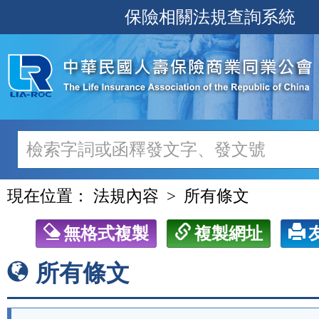
跳
保險相關法規查詢系統
至
主
要
內
容
現在位置：
法規內容
所有條文
無格式複製
複製網址
所有條文