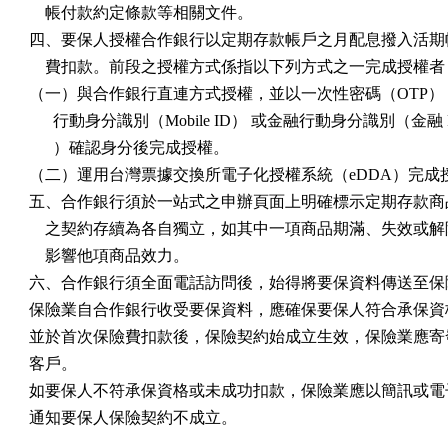
    帳付款約定條款等相關文件。

四、要保人授權合作銀行以定期存款帳戶之月配息撥入活期帳
    費扣款。前段之授權方式係指以下列方式之一完成授權者：
（一）與合作銀行直連方式授權，並以一次性密碼（OTP） 
      行動身分識別（Mobile ID） 或金融行動身分識別（金融 Fas
      ）確認身分後完成授權。

（二）運用台灣票據交換所電子化授權系統（eDDA）完成授
五、合作銀行須於一站式之申辦頁面上明確標示定期存款商品
    之契約存續為各自獨立，如其中一項商品期滿、失效或解
    影響他項商品效力。

六、合作銀行須全面電話訪問後，始得將要保資料傳送至保險
保險業自合作銀行收受要保資料，應確保要保人符合承保資格
並於首次保險費扣款後，保險契約始成立生效，保險業應寄發
客戶。

如要保人不符承保資格或未成功扣款，保險業應以簡訊或電子
通知要保人保險契約不成立。