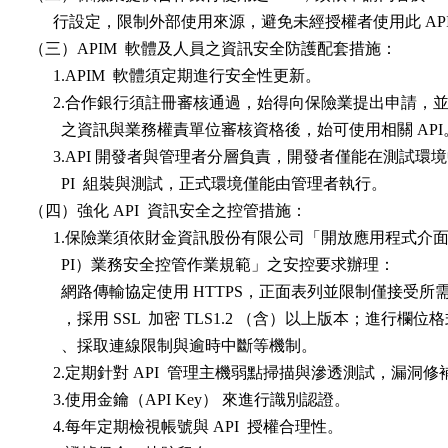
      行設定，限制外部使用來源，避免未經授權者使用此 API
（三）APIM  軟體及人員之資訊安全防護配套措施：

      1.APIM  軟體須定期進行安全性更新。

      2.合作銀行須註冊審核通過，始得向保險業提出申請，並
        之資訊與業務權責單位審核資格後，始可使用相關 API。
      3.API 開發者與管理者分層負責，開發者僅能在測試環境
        PI  組裝與測試，正式環境僅能由管理者執行。

（四）強化 API  資訊安全之控管措施：

      1.保險業須依財金資訊股份有限公司「開放應用程式介面（O
        PI）業務安全控管作業規範」之安控要求辦理：

        網路傳輸協定使用 HTTPS，正面表列並限制僅接受所需之
        ，採用 SSL  加密 TLS1.2 （含）以上版本；進行欄位
        、採取連線限制與逾時中斷等機制。

      2.定期針對 API  管理主機弱點掃描與滲透測試，漏洞修補
      3.使用金鑰（API Key） 來進行識別認證。

      4.每年定期檢視帳號與 API  授權合理性。
