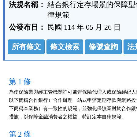
法規名稱：
結合銀行定存場景的保障型
律規範
公發布日：
民國 114 年 05 月 26 日
法
所有條文
條文檢索
條號查詢
法
規
功
能
按
第 1 條
鈕
為使保險業與經主管機關許可兼營保險代理人或保險經紀人業
區
以下簡稱合作銀行）合作辦理一站式申辦定期存款與網路投保
下簡稱本業務）有一致性的規範，並強化保險業對於合作銀行
措施，以保障金融消費者之權益，特訂定本自律規範。
第 2 條