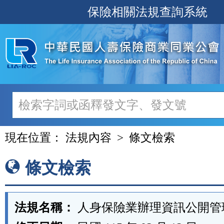
跳
保險相關法規查詢系統
至
主
要
內
容
現在位置：
法規內容
條文檢索
條文檢索
法規名稱：
人身保險業辦理資訊公開管