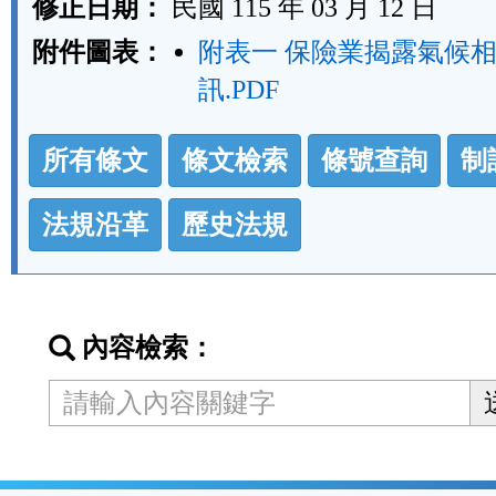
修正日期：
民國 115 年 03 月 12 日
附件圖表：
附表一 保險業揭露氣候
訊.PDF
法
所有條文
條文檢索
條號查詢
制
規
功
法規沿革
歷史法規
能
按
鈕
內容檢索：
區