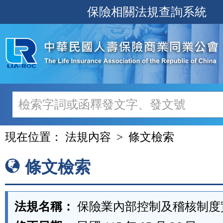
跳
保險相關法規查詢系統
至
主
要
內
容
現在位置：
法規內容
條文檢索
條文檢索
法規名稱：
保險業內部控制及稽核制度