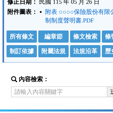
修正日期：
民國 115 年 05 月 26 日
附件圖表：
附表 ○○○○保險股份有
制制度聲明書.PDF
法
所有條文
編章節
條文檢索
條
規
功
制訂依據
附屬法規
法規沿革
歷
能
按
鈕
內容檢索：
區