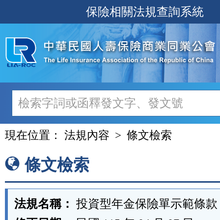
跳
保險相關法規查詢系統
至
主
要
內
容
現在位置：
法規內容
條文檢索
條文檢索
法規名稱：
投資型年金保險單示範條款