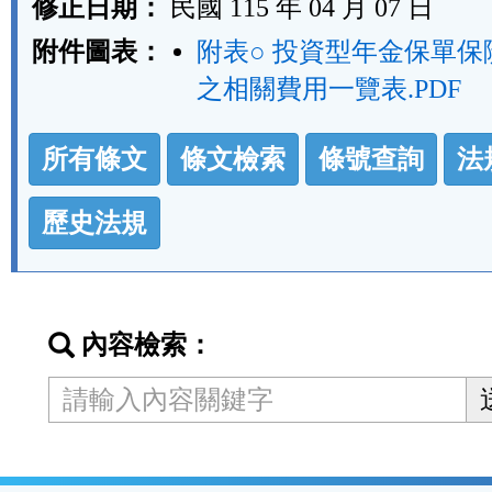
修正日期：
民國 115 年 04 月 07 日
附件圖表：
附表○ 投資型年金保單保
之相關費用一覽表.PDF
法
所有條文
條文檢索
條號查詢
法
規
功
歷史法規
能
按
鈕
內容檢索：
區