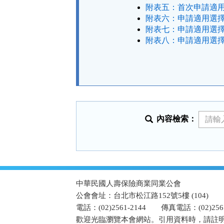
附表五：首次申請適用
附表六：申請適用選擇
附表七：申請適用選擇
附表八：申請適用選擇
法
規
功
能
按
鈕
區
內容檢索：
:::
中華民國人壽保險商業同業公會
公會會址：台北市松江路152號5樓 (104)
電話：(02)2561-2144
傳真電話：(02)2567
歡迎光臨瀏覽本會網站。引用資料時，請註