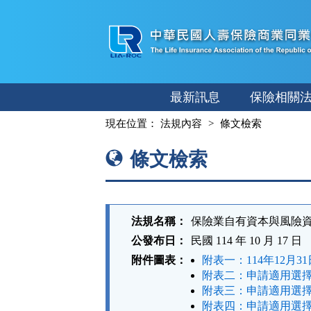
跳
至
主
要
內
最新訊息
保險相關
容
:::
現在位置：
法規內容
條文檢索
條文檢索
法規名稱：
保險業自有資本與風險
公發布日：
民國 114 年 10 月 17 日
附件圖表：
附表一：114年12月3
附表二：申請適用選擇性
附表三：申請適用選擇性
附表四：申請適用選擇性