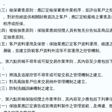
    。

（三）核保審查原則：應訂定核保審查作業程序，並評估客戶之投
      。對於拒絕提供相關財務資訊之客戶，應訂定較嚴格之審查及
     程序或拒保。

（四）複核抽查原則：保險業應就招攬人員有無充分告知及商品適
     定抽查原則。

（五）客戶資料運用及保密：保險業應訂定客戶資料運用、維護之
      層級，並建立防範客戶資料外流等不當運用之控管機制。
九、第六點所稱不尋常或可疑交易作業準則，其內容至少應包括下
  ：

（一）辨識及追蹤控管不尋常或可疑交易之管理機制之建立。

（二）對高風險客戶往來交易例外管理機制之建立。

（三）防制洗錢訓練機制之建立。
十、第六點所稱保險招攬之作業準則，其內容至少應包括下列事項
（一）保險業應訂定廣告或宣傳資料製作之管理規範，及傳遞、散