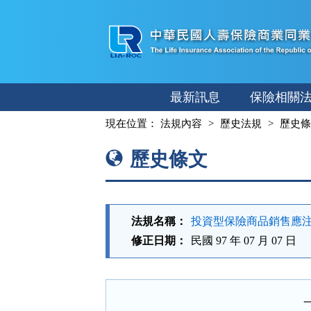
跳
至
主
要
內
最新訊息
保險相關
容
:::
現在位置：
法規內容
歷史法規
歷史條
歷史條文
法規名稱：
投資型保險商品銷售應
修正日期：
民國 97 年 07 月 07 日