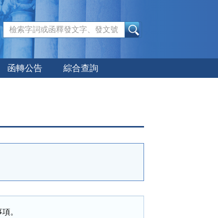
:::
函轉公告
綜合查詢
事項。