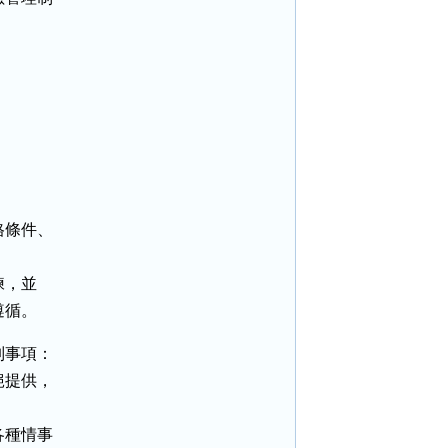
條件、

，並

遵循。
事項：

提供，

種情事
