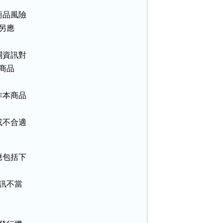
品風險

另應

資訊對

商品

本商品

不合適

包括下

訊不當
