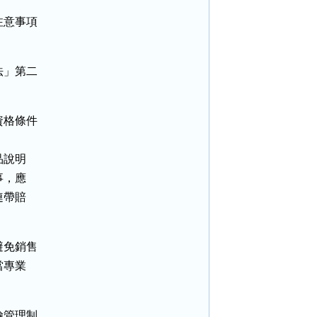
意事項

」第二

格條件

說明

，應

帶賠

免銷售

專業

管理制
