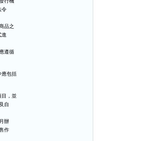
發行機

令

商品之

進

應遵循

應包括

目，並

及自

月辦

售作
