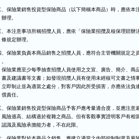
二、保險業銷售投資型保險商品（以下簡稱本商品）時，應依本注
   辦理。
三、本注意事項所稱招攬人員，應依「保險業招攬及核保理賠辦法
    條規定辦理。
四、保險業負責本商品銷售之招攬人員，應符合主管機關規定之資
  。

    保險業應至少每季抽查招攬人員使用之文宣、廣告、簡介、商品
    書及建議書等文書；如發現招攬人員有使用未經核可文書之情事
    立即制止並為適當之處分，對客戶因此所受損害，亦應依法負連
   償責任。
五、保險業銷售投資型保險商品予客戶應考量適合度，並應注意避
    風險過高、結構過於複雜之商品。但有客觀事實證明客戶有相當
    認識及風險承擔能力者，不在此限。
六、保險業對於本商品之銷售，應建立適當之內部控制制度及風險