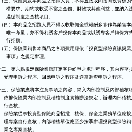
  （三）保險業及本商品之招攬人員，不得直接或間接向投資標的
        構要求、期約或收受不當之金錢、財物或其他利益，並納入法
       遵循制度之查核項目。

  （四）本商品之招攬人員不得以收取佣金或報酬多寡作為銷售本
        唯一考量，亦不得利誘客戶投保本商品或以誘導客戶轉保方式
       行招攬。

  （五）保險業銷售本商品之各項費用應依「投資型保險資訊揭露
       事項」之規定辦理。
十二、第六點規定保險業應訂定客戶紛爭之處理程序，其內容至少
      受理申訴之程序、回應申訴之程序及適當調查申訴之程序。
十三、保險業應將本注意事項之內容，納入內部控制及內部稽核項
      依據保險業內部控制及稽核制度實施辦法規定，辦理內部稽核
     行查核。

      保險業從事投資型保險商品招攬、核保、保全之業務單位應按
      理專案自行查核，內部稽核單位應至少按季辦理投資型保險銷
     業之專案查核。