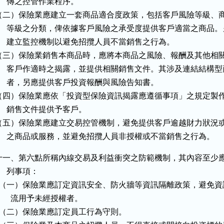
     傳之控管作業程序。

（二）保險業應建立一套商品適合度政策，包括客戶風險等級、商
      等級之分類，俾依據客戶風險之承受度提供客戶適當之商品。
      建立監控機制以避免招攬人員不當銷售之行為。

（三）保險業銷售本商品時，應將本商品之風險、報酬及其他相關
      客戶作適時之揭露，並提供相關銷售文件。其涉及連結結構型
      者，另應提供客戶投資報酬與風險告知書。

（四）保險業應依「投資型保險資訊揭露應遵循事項」之規定製作
     銷售文件提供予客戶。

（五）保險業應建立交易控管機制，避免提供客戶逾越財力狀況或
      之商品或服務，並避免招攬人員非授權或不當銷售之行為。
十一、第六點所稱內線交易及利益衝突之防範機制，其內容至少應
     列事項：

  （一）保險業應訂定資訊安全、防火牆等資訊隔離政策，避免資
       流用予未經授權者。

  （二）保險業應訂定員工行為守則。
