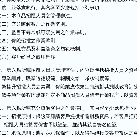
    度，並落實執行。其內容至少應包括下列事項：

（一）本商品招攬人員之管理辦法。

（二）充分瞭解客戶之作業準則。

（三）監督不尋常或可疑交易之作業準則。

（四）保險招攬之作業準則。

（五）內線交易及利益衝突之防範機制。

（六）客戶紛爭之處理程序。
七、第六點所稱招攬人員之管理辦法，內容應包括招攬人員之資格
    專業訓練、職業道德規範、報酬支給、考核制度等。

    為提升招攬人員之素質，保險業應依規定持續對其施以教育訓練
    依各項作業程序規範訂定本商品招攬人員標準作業程序，以資
八、第六點所稱充分瞭解客戶之作業準則，其內容至少應包括下列
（一）招攬原則：保險業應請客戶提供相關財務資訊，若客戶拒絕
      招攬人員須於要保書予以註記，並請其親自簽名確認。

（二）承保原則：應訂定承保條件，以及得拒絕接受客戶投保之各