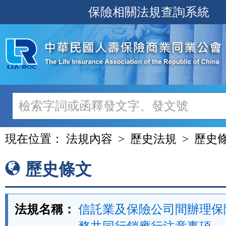
跳
保險相關法規查詢系統
至
主
要
內
容
現在位置：
法規內容
歷史法規
歷史
歷史條文
法規名稱：
信託業及保險公司間辦理保