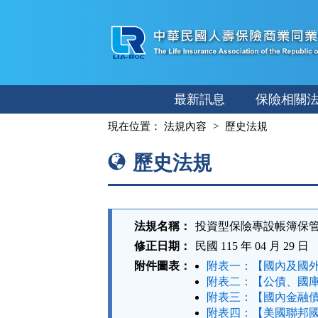
跳
至
主
要
內
最新訊息
保險相關
容
:::
現在位置：
法規內容
歷史法規
歷史法規
法規名稱：
投資型保險專設帳簿保
修正日期：
民國 115 年 04 月 29 日
附件圖表：
附表一：【國內及國外
附表二：【公債、國庫
附表三：【國內金融債
附表四：【美國聯邦