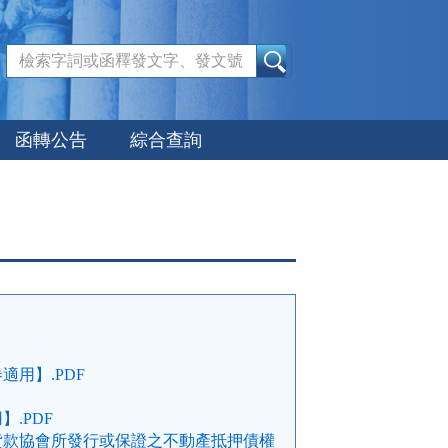
:::
函轉公告
綜合查詢
用】.PDF
.PDF
貸款協會所發行或保證之不動產抵押債權