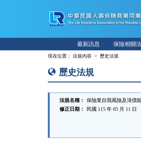
跳
至
主
要
內
最新訊息
保險相關
容
:::
現在位置：
法規內容
歷史法規
歷史法規
法規名稱：
保險業自我風險及清償
修正日期：
民國 115 年 05 月 11 日
法
規
功
能