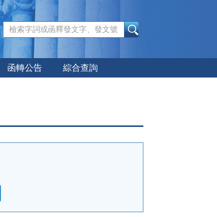
:::
函轉公告
綜合查詢