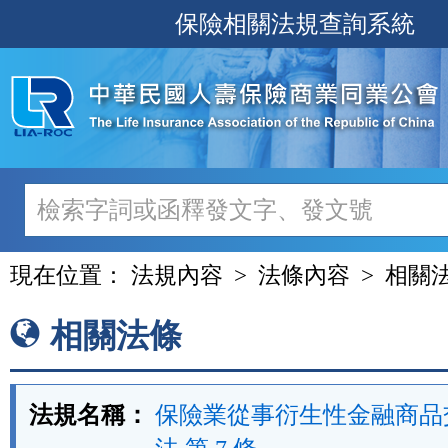
跳
保險相關法規查詢系統
至
主
要
內
容
現在位置：
法規內容
法條內容
相關
相關法條
法規名稱：
保險業從事衍生性金融商品