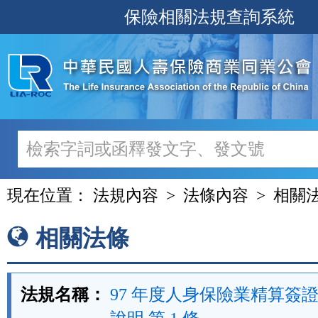
跳
保險相關法規查詢系統
至
主
要
內
容
現在位置：
法規內容
法條內容
相關
相關法條
法規名稱：
97 年度人身保險業精算簽