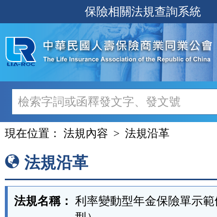
跳
保險相關法規查詢系統
至
主
要
內
容
現在位置：
法規內容
法規沿革
法規沿革
法規名稱：
利率變動型年金保險單示範