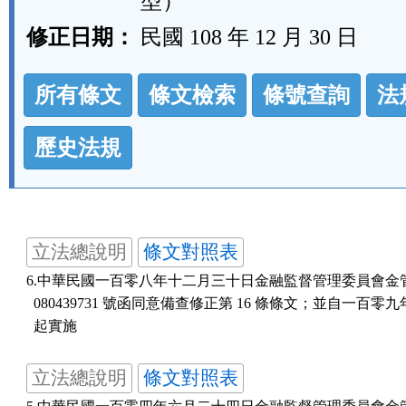
型）
修正日期：
民國 108 年 12 月 30 日
法
所有條文
條文檢索
條號查詢
法
規
功
歷史法規
能
按
鈕
立法總說明
條文對照表
區
6.中華民國一百零八年十二月三十日金融監督管理委員會金管保
  080439731 號函同意備查修正第 16 條條文；並自一百零
  起實施
立法總說明
條文對照表