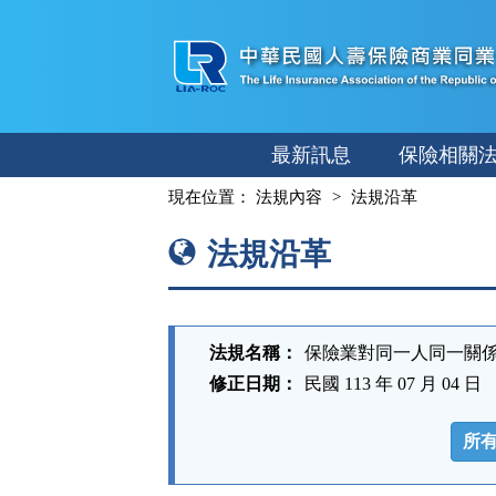
跳
至
主
要
內
最新訊息
保險相關
容
:::
現在位置：
法規內容
法規沿革
法規沿革
法規名稱：
保險業對同一人同一關
修正日期：
民國 113 年 07 月 04 日
法
規
所
功
能