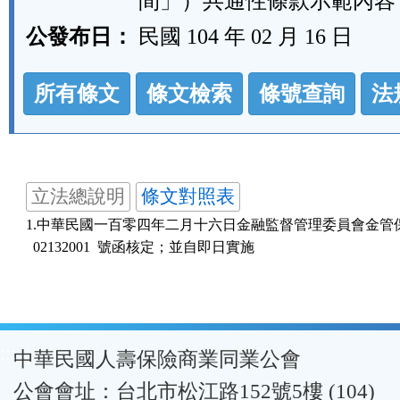
間」）共通性條款示範內容
公發布日：
民國 104 年 02 月 16 日
法
所有條文
條文檢索
條號查詢
法
規
功
能
按
立法總說明
條文對照表
鈕
1.中華民國一百零四年二月十六日金融監督管理委員會金管保壽
區
  02132001  號函核定；並自即日實施
:::
中華民國人壽保險商業同業公會
公會會址：台北市松江路152號5樓 (104)