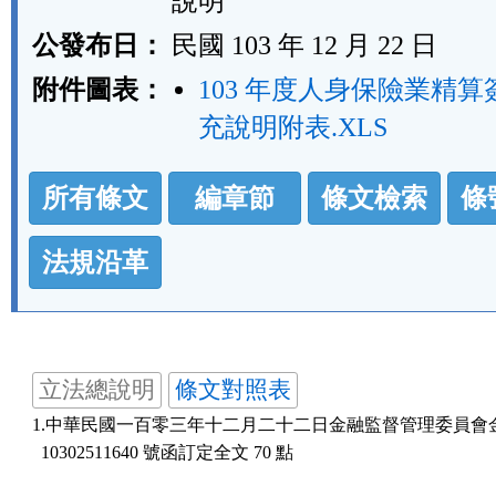
說明
公發布日：
民國 103 年 12 月 22 日
附件圖表：
103 年度人身保險業精
充說明附表.XLS
法
所有條文
編章節
條文檢索
條
規
功
法規沿革
能
按
鈕
立法總說明
條文對照表
區
1.中華民國一百零三年十二月二十二日金融監督管理委員會金
  10302511640 號函訂定全文 70 點