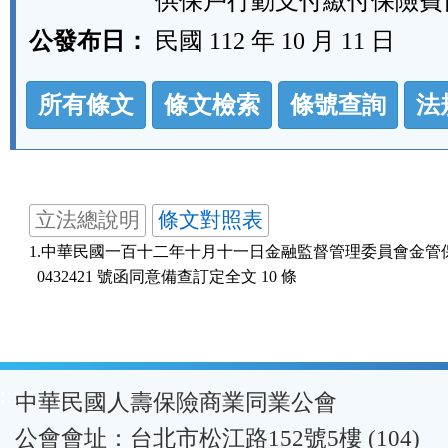
供保戶行動支付繳付保險費
公發布日：
民國 112 年 10 月 11 日
法
所有條文
條文檢索
條號查詢
法
規
功
能
按
立法總說明
條文對照表
鈕
1.中華民國一百十二年十月十一日金融監督管理委員會金管保壽
區
:::
中華民國人壽保險商業同業公會
公會會址：台北市松江路152號5樓 (104)