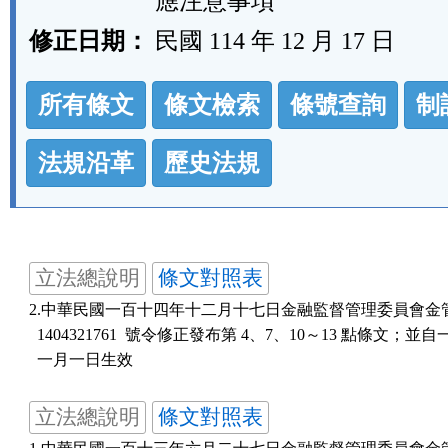
應注意事項
修正日期：
民國 114 年 12 月 17 日
法
所有條文
條文檢索
條號查詢
制
規
功
法規沿革
歷史法規
能
按
鈕
立法總說明
條文對照表
區
2.中華民國一百十四年十二月十七日金融監督管理委員會金管保
  1404321761  號令修正發布第 4、7、10～13 點條文；並
  一月一日生效
立法總說明
條文對照表