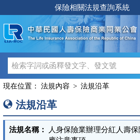
跳
保險相關法規查詢系統
至
主
要
內
容
現在位置：
法規內容
法規沿革
法規沿革
法規名稱：
人身保險業辦理分紅人壽保