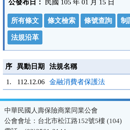
公發布日：
民國 105 年 01 月 15 日
法
所有條文
條文檢索
條號查詢
制
規
功
法規沿革
能
按
鈕
序
異動日期
法規名稱
區
1.
112.12.06
金融消費者保護法
:::
中華民國人壽保險商業同業公會
公會會址：台北市松江路152號5樓 (104)