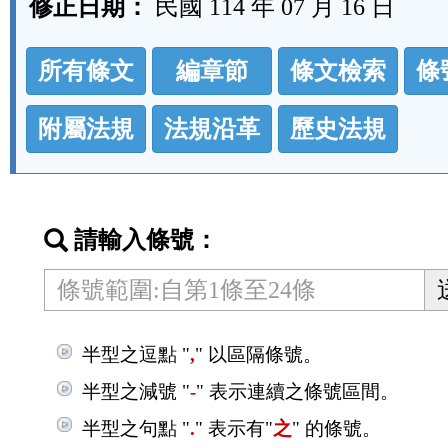
修正日期：
民國 114 年 07 月 16 日
法
所有條文
編章節
條文檢索
條
規
功
附屬法規
法規沿革
歷史法規
能
按
鈕
請輸入條號：
區
半型之逗點 "
,
" 以區隔條號。
半型之減號 "
-
" 表示連續之條號區間。
半型之句點 "
.
" 表示有"
之
" 的條號。