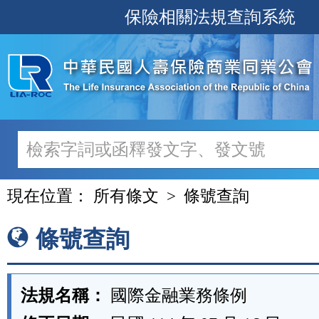
跳
保險相關法規查詢系統
至
主
要
內
容
現在位置：
所有條文
條號查詢
條號查詢
法規名稱：
國際金融業務條例