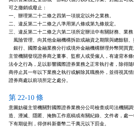
可之撤銷或廢止：

一、辦理第二十二條之四第一項規定以外之業務。

二、違反第二十二條之八準用第八條或第九條規定。

三、違反第二十二條之六第二項所定辦法中有關財務、業務、
    風險管理、向其他金融機構拆款或融資之期限與總餘額、
    銀行、國際金融業務分行或境外金融機構辦理外幣間買賣
主管機關發現證券商之董事、監察人或受僱人，有違背本條例
法令之行為，足以影響國際證券業務之正常執行者，除得隨時
商停止其一年以下業務之執行或解除其職務外，並得視其情節
證券商處以前項所定之處分。
第 22-10 條
意圖妨礙主管機關對國際證券業務分公司檢查或司法機關調查
造、湮滅、隱匿、掩飾工作底稿或有關紀錄、文件者，處一年
下有期徒刑，得併科新臺幣二千萬元以下罰金。