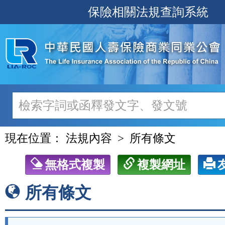
跳
保險相關法規查詢系統
至
主
要
內
容
現在位置：
法規內容
所有條文
無格式複製
複製網址
所有條文