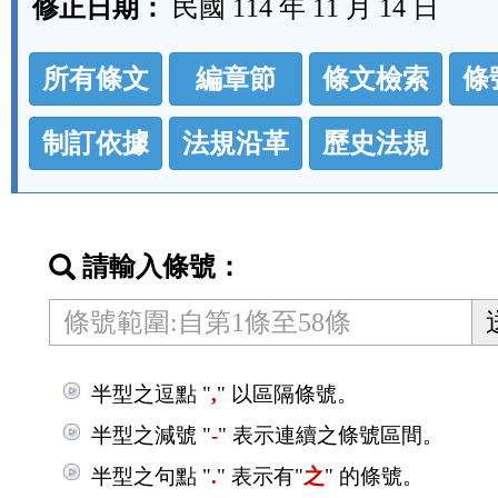
修正日期：
民國 114 年 11 月 14 日
法
所有條文
編章節
條文檢索
條
規
功
制訂依據
法規沿革
歷史法規
能
按
鈕
請輸入條號：
區
半型之逗點 "
,
" 以區隔條號。
半型之減號 "
-
" 表示連續之條號區間。
半型之句點 "
.
" 表示有"
之
" 的條號。