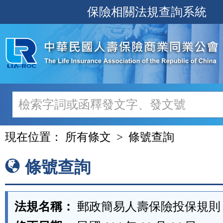
跳
保險相關法規查詢系統
至
主
要
內
容
現在位置：
所有條文
條號查詢
條號查詢
法規名稱：
郵政簡易人壽保險投保規則