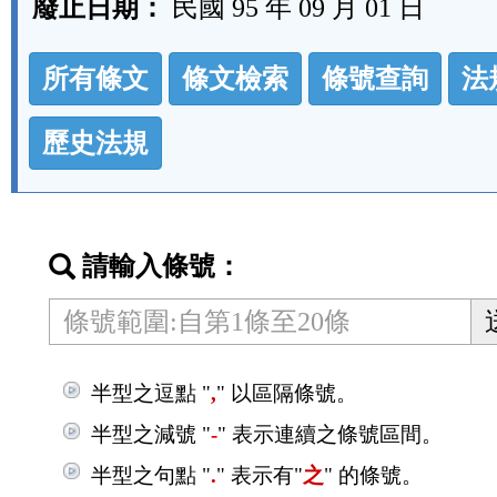
廢止日期：
民國 95 年 09 月 01 日
法
所有條文
條文檢索
條號查詢
法
規
功
歷史法規
能
按
鈕
請輸入條號：
區
半型之逗點 "
,
" 以區隔條號。
半型之減號 "
-
" 表示連續之條號區間。
半型之句點 "
.
" 表示有"
之
" 的條號。