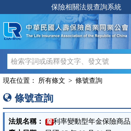
跳
保險相關法規查詢系統
至
主
要
內
容
現在位置：
所有條文
條號查詢
條號查詢
法規名稱：
利率變動型年金保險商品
廢