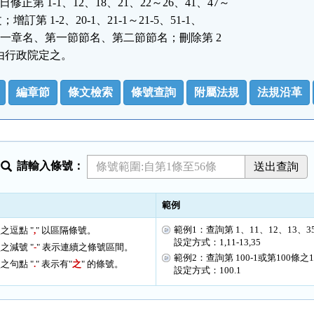
正第 1-1、12、18、21、22～26、41、47～

；增訂第 1-2、20-1、21-1～21-5、51-1、

三章之一章名、第一節節名、第二節節名；刪除第 2

，由行政院定之。
編章節
條文檢索
條號查詢
附屬法規
法規沿革
請輸入條號：
範例
範例1：查詢第 1、11、12、13、3
之逗點 "
,
" 以區隔條號。
設定方式：1,11-13,35
之減號 "
-
" 表示連續之條號區間。
範例2：查詢第 100-1或第100條之
之句點 "
.
" 表示有"
之
" 的條號。
設定方式：100.1