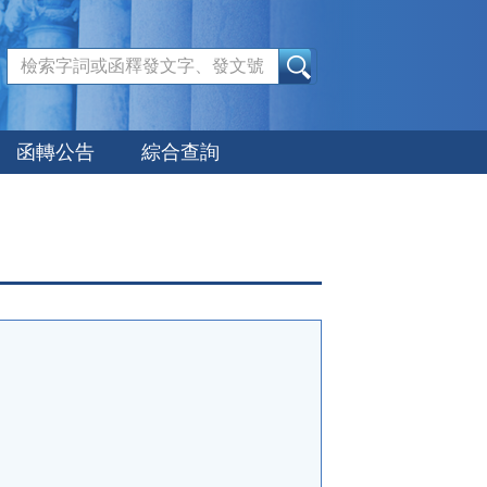
:::
函轉公告
綜合查詢