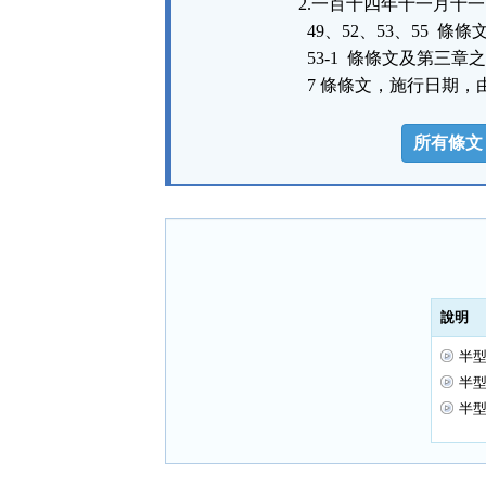
2.一百十四年十一月十一日修
  49、52、53、55  條條文
  53-1  條條文及第
  7 條條文，施行日期
法
規
所有條文
功
能
按
鈕
區
說明
半型
半型
半型