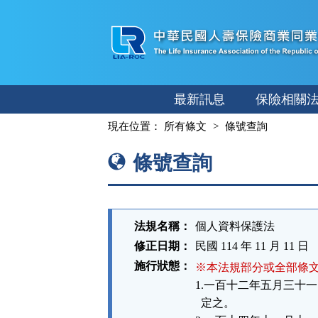
跳
至
主
要
內
最新訊息
保險相關
容
:::
現在位置：
所有條文
條號查詢
條號查詢
法規名稱：
個人資料保護法
修正日期：
民國 114 年 11 月 11 日
施行狀態：
※本法規部分或全部條
1.一百十二年五月三十一
  定之。
