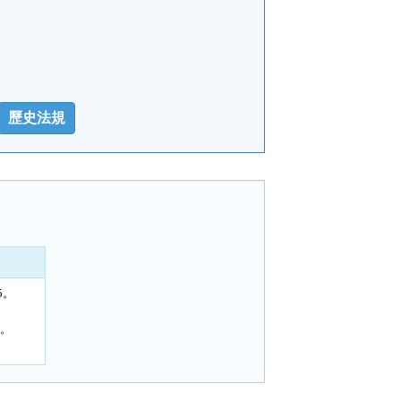
歷史法規
5。
1。