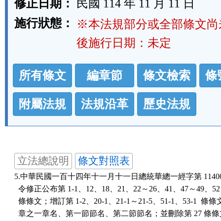
修正日期：
民國 114 年 11 月 11 日
施行狀態：
※本法規部分或全部條文尚
後施行日期：未定
法
所有條文
編章節
條文檢索
條
規
功
附屬法規
法規沿革
歷史法規
能
按
鈕
立法總說明
條文對照表
區
5.中華民國一百十四年十一月十一日總統華總一經字第 11400114
  令修正公布第 1-1、12、18、21、22～26、41、47～49、52、5
  條條文；增訂第 1-2、20-1、21-1～21-5、51-1、53-1  條
  章之一章名、第一節節名、第二節節名；並刪除第 27 條條