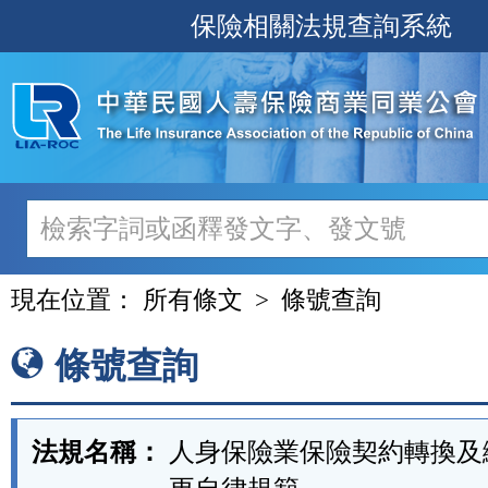
跳
保險相關法規查詢系統
至
主
要
內
容
現在位置：
所有條文
條號查詢
條號查詢
法規名稱：
人身保險業保險契約轉換及