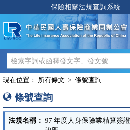
跳
保險相關法規查詢系統
至
主
要
內
容
現在位置：
所有條文
條號查詢
條號查詢
法規名稱：
97 年度人身保險業精算簽