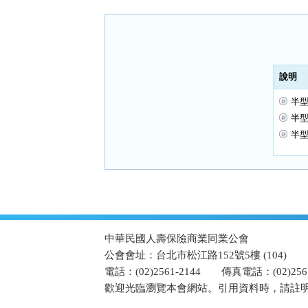
按
鈕
區
說明
半型
半型
半型
:::
中華民國人壽保險商業同業公會
公會會址：台北市松江路152號5樓 (104)
電話：(02)2561-2144
傳真電話：(02)2567
歡迎光臨瀏覽本會網站。引用資料時，請註