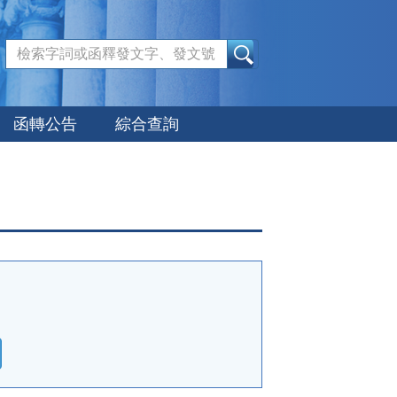
:::
函轉公告
綜合查詢