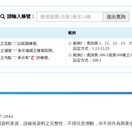
請輸入條號：
範例
範例1：查詢第 1、11、12、13、3
之逗點 "
,
" 以區隔條號。
設定方式：1,11-13,35
之減號 "
-
" 表示連續之條號區間。
範例2：查詢第 100-1或第100條之
之句點 "
.
" 表示有"
之
" 的條號。
設定方式：100.1
-2844
明資料來源，請確保資料之完整性，不得任意增刪，亦不得作為商業