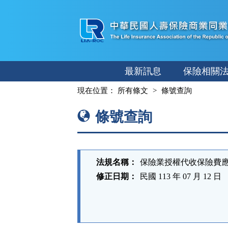
跳
至
主
要
內
最新訊息
保險相關
容
:::
現在位置：
所有條文
條號查詢
條號查詢
法規名稱：
保險業授權代收保險費
修正日期：
民國 113 年 07 月 12 日
法
規
功
能