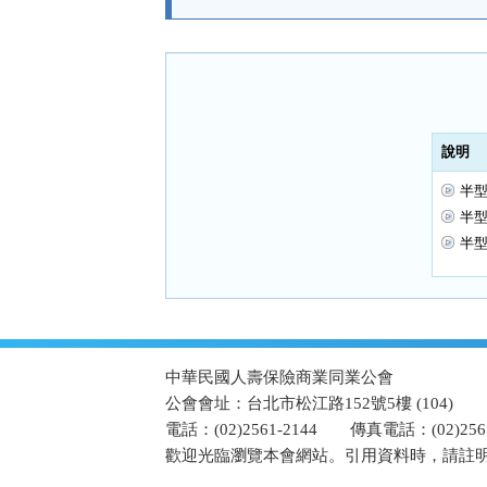
能
按
鈕
區
說明
半型
半型
半型
:::
中華民國人壽保險商業同業公會
公會會址：台北市松江路152號5樓 (104)
電話：(02)2561-2144
傳真電話：(02)2567
歡迎光臨瀏覽本會網站。引用資料時，請註