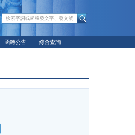
:::
函轉公告
綜合查詢