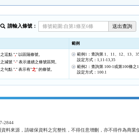
請輸入條號：
範例
範例1：查詢第 1、11、12、13、3
之逗點 "
,
" 以區隔條號。
設定方式：1,11-13,35
之減號 "
-
" 表示連續之條號區間。
範例2：查詢第 100-1或第100條之
之句點 "
.
" 表示有"
之
" 的條號。
設定方式：100.1
-2844
明資料來源，請確保資料之完整性，不得任意增刪，亦不得作為商業