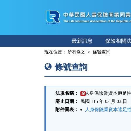
跳
至
主
要
內
最新訊息
保險相關
容
:::
現在位置：
所有條文
條號查詢
條號查詢
法規名稱：
人身保險業資本適足
廢
廢止日期：
民國 115 年 03 月 03 日
附件圖表：
人身保險業資本適足性
法
規
功