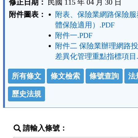
修正日期：
民國 115 年 04 月 30 日
附件圖表：
附表、保險業網路保險服
體保險適用）.PDF
附件一.PDF
附件二 保險業辦理網路
差異化管理重點指標項目.
法
所有條文
條文檢索
條號查詢
法
規
功
歷史法規
能
按
鈕
請輸入條號：
區