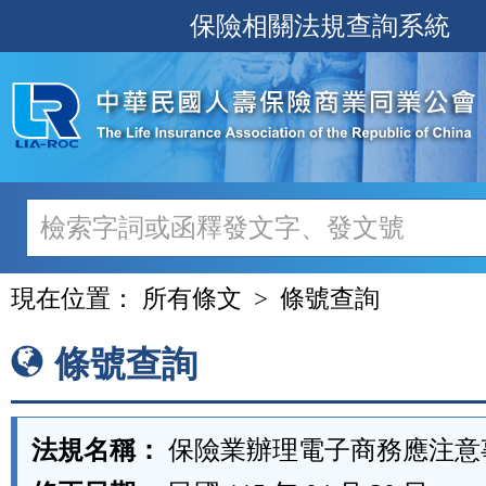
跳
保險相關法規查詢系統
至
主
要
內
容
現在位置：
所有條文
條號查詢
條號查詢
法規名稱：
保險業辦理電子商務應注意