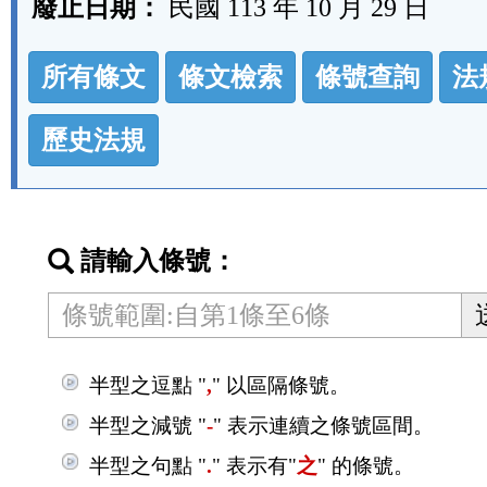
廢止日期：
民國 113 年 10 月 29 日
法
所有條文
條文檢索
條號查詢
法
規
功
歷史法規
能
按
鈕
請輸入條號：
區
半型之逗點 "
,
" 以區隔條號。
半型之減號 "
-
" 表示連續之條號區間。
半型之句點 "
.
" 表示有"
之
" 的條號。