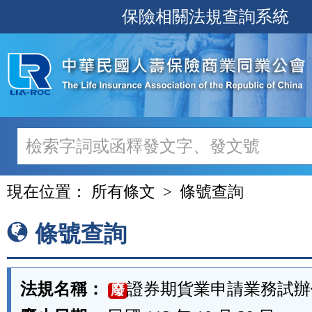
跳
保險相關法規查詢系統
至
主
要
內
容
現在位置：
所有條文
條號查詢
條號查詢
法規名稱：
證券期貨業申請業務試辦
廢