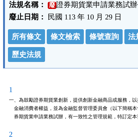
法規名稱：
證券期貨業申請業務試辦
廢
廢止日期：
民國 113 年 10 月 29 日
法
所有條文
條文檢索
條號查詢
法
規
功
歷史法規
能
按
鈕
1
區
一、為鼓勵證券期貨業創新，提供創新金融商品或服務，以提
    金融消費者權益，並為金融監督管理委員會（以下簡稱本
    券期貨業申請業務試辦，有一致性之管理規範，特訂定
2