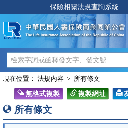
跳
保險相關法規查詢系統
至
主
要
內
容
現在位置：
法規內容
所有條文
無格式複製
複製網址
所有條文