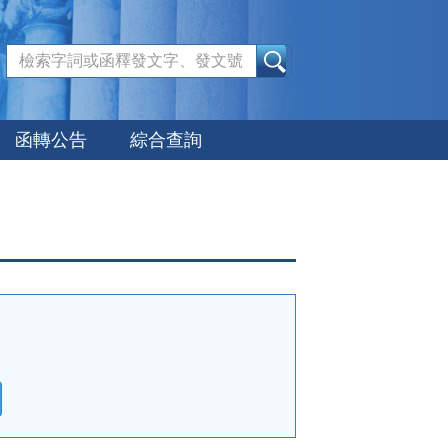
:::
函轉公告
綜合查詢