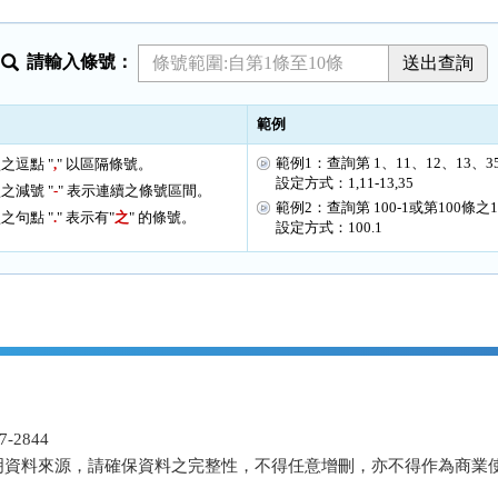
請輸入條號：
範例
範例1：查詢第 1、11、12、13、3
之逗點 "
,
" 以區隔條號。
設定方式：1,11-13,35
之減號 "
-
" 表示連續之條號區間。
範例2：查詢第 100-1或第100條之
之句點 "
.
" 表示有"
之
" 的條號。
設定方式：100.1
-2844
明資料來源，請確保資料之完整性，不得任意增刪，亦不得作為商業