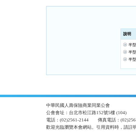
按
鈕
區
說明
半型
半型
半型
:::
中華民國人壽保險商業同業公會
公會會址：台北市松江路152號5樓 (104)
電話：(02)2561-2144
傳真電話：(02)2567
歡迎光臨瀏覽本會網站。引用資料時，請註