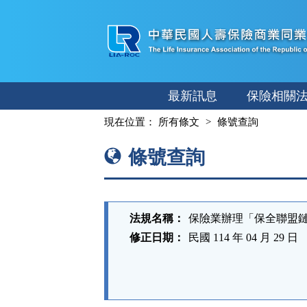
跳
至
主
要
內
最新訊息
保險相關
容
:::
現在位置：
所有條文
條號查詢
條號查詢
法規名稱：
保險業辦理「保全聯盟
修正日期：
民國 114 年 04 月 29 日
法
規
功
能