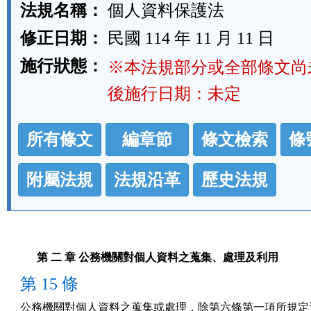
法規名稱：
個人資料保護法
修正日期：
民國 114 年 11 月 11 日
施行狀態：
※本法規部分或全部條文尚
後施行日期：未定
法
所有條文
編章節
條文檢索
條
規
功
附屬法規
法規沿革
歷史法規
能
按
鈕
第 二 章 公務機關對個人資料之蒐集、處理及利用
區
第 15 條
公務機關對個人資料之蒐集或處理，除第六條第一項所規定資