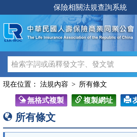
跳
保險相關法規查詢系統
至
主
要
內
容
現在位置：
法規內容
所有條文
無格式複製
複製網址
所有條文