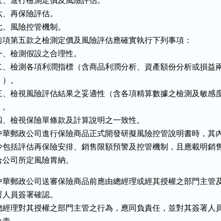
五、進行檢測定價及風險評估。

六、再保險評估。

七、風險控管機制。

前項第五款之檢測定價及風險評估應確實執行下列事項：

一、檢測假設之合理性。

二、檢測各項利潤指標（含商品利潤分析、資產額份分析或損益兩
   ）。

三、檢視風險評估結果之妥適性（含各項精算數據之檢測及敏感度
  。

四、檢視保險單條款及計算說明之一致性。

中華郵政公司進行保險商品正式開發研擬風險控管說明書時，其內
少包括評估再保險安排、銷售限額預警及控管機制，且應載明銷售
合公司所定風險胃納。
中華郵政公司送審保險商品前應由總經理或經其授權之部門主管及
署人員簽署確認。

總經理對其授權之部門主管之行為，應同負責任，並對其簽署人員