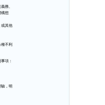
義務、

構想

或其他

種不利

事項：

驗，明
