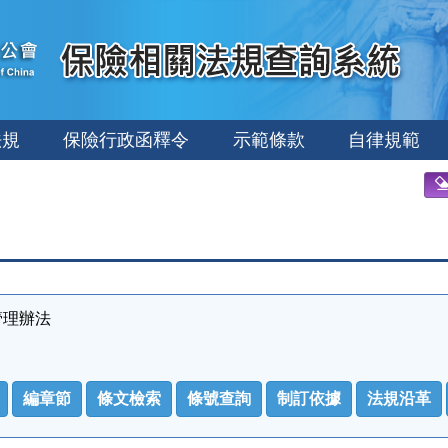
法規
保險行政函釋令
示範條款
自律規範
管理辦法
編章節
條文檢索
條號查詢
制訂依據
法規沿革