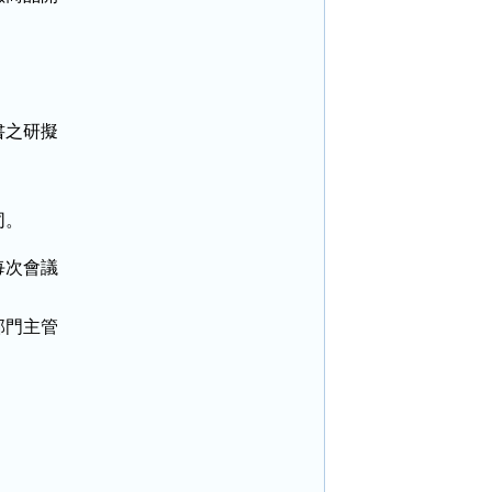
之研擬

同。
次會議

門主管
