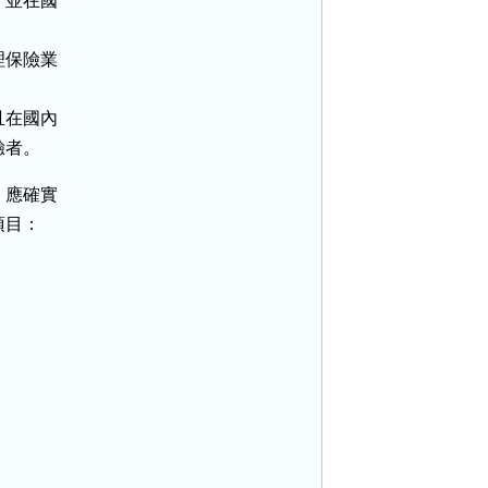
並在國

保險業

在國內

驗者。
應確實

目：
