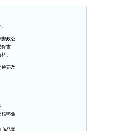
之。
郵政公

保書、

資料。
通部及

。

核轉金

商品開
