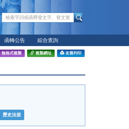
:::
函轉公告
綜合查詢
無格式複製
複製網址
友善列印
歷史法規