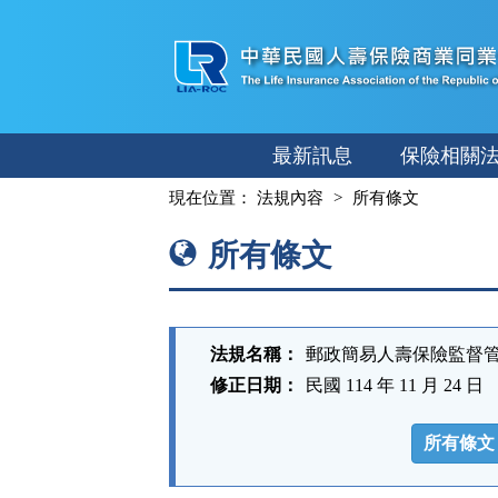
跳
至
主
要
內
最新訊息
保險相關
容
:::
現在位置：
法規內容
所有條文
所有條文
法規名稱：
郵政簡易人壽保險監督
修正日期：
民國 114 年 11 月 24 日
法
規
所有條文
功
能