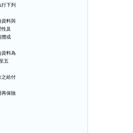
行下列

資料與

性及

攬或

資料為

至五

之給付

再保險
