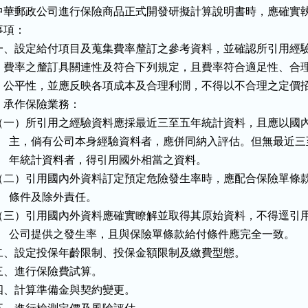
中華郵政公司進行保險商品正式開發研擬計算說明書時，應確實執
事項：

一、設定給付項目及蒐集費率釐訂之參考資料，並確認所引用經驗
    費率之釐訂具關連性及符合下列規定，且費率符合適足性、合理
    公平性，並應反映各項成本及合理利潤，不得以不合理之定價招
   承作保險業務：

（一）所引用之經驗資料應採最近三至五年統計資料，且應以國內
      主，倘有公司本身經驗資料者，應併同納入評估。但無最近三
      年統計資料者，得引用國外相當之資料。

（二）引用國內外資料訂定預定危險發生率時，應配合保險單條款
     條件及除外責任。

（三）引用國內外資料應確實瞭解並取得其原始資料，不得逕引用
      公司提供之發生率，且與保險單條款給付條件應完全一致。

二、設定投保年齡限制、投保金額限制及繳費型態。

三、進行保險費試算。

四、計算準備金與契約變更。
