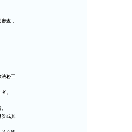
審查，

法務工

者。

。

券或其
