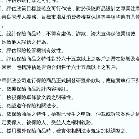
三、評估系統行政之可行性。

四、評估政策目標並確立可行作法，對於保險商品設計之專業注意
    善良管理人義務、目標市場及消費者權益保障等事項均應有具體
  。

五、設計保險商品時，不得有虛偽、詐欺、誇大宣傳保險業績效，
    足致他人誤信之行為。

六、評估風險控管機制有效性。

七、評估保險商品之特性對於六十五歲以上之客戶之潛在影響及各
    因素，包括評估是否適合銷售予六十五歲以上之客戶。
中華郵政公司進行保險商品正式開發研擬條款時，應確實執行下列
一、依據保險商品設計內容擬訂。

二、檢視保險單條款文義之明確性。

三、確認遵守保險相關法令。

四、依保險商品之特性，檢視已發生之申訴、仲裁或訴訟案件之經
    定要保人、被保險人、受益人之權利義務。

五、援用國外保險商品時，確實依相關法令規定加以調整之。