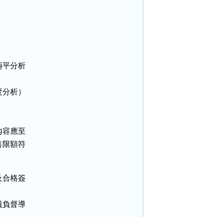
平分析

分析）

容應至

限額符

合格簽

負督導
